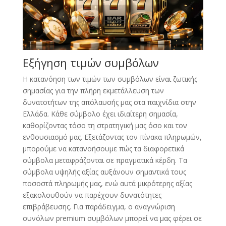
Εξήγηση τιμών συμβόλων
Η κατανόηση των τιμών των συμβόλων είναι ζωτικής
σημασίας για την πλήρη εκμετάλλευση των
δυνατοτήτων της απόλαυσής μας στα παιχνίδια στην
Ελλάδα. Κάθε σύμβολο έχει ιδιαίτερη σημασία,
καθορίζοντας τόσο τη στρατηγική μας όσο και τον
ενθουσιασμό μας. Εξετάζοντας τον πίνακα πληρωμών,
μπορούμε να κατανοήσουμε πώς τα διαφορετικά
σύμβολα μεταφράζονται σε πραγματικά κέρδη. Τα
σύμβολα υψηλής αξίας αυξάνουν σημαντικά τους
ποσοστά πληρωμής μας, ενώ αυτά μικρότερης αξίας
εξακολουθούν να παρέχουν δυνατότητες
επιβράβευσης. Για παράδειγμα, ο αναγνώριση
συνόλων premium συμβόλων μπορεί να μας φέρει σε