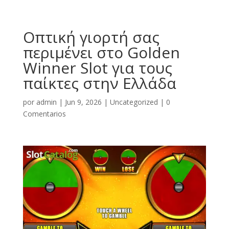
Οπτική γιορτή σας
περιμένει στο Golden
Winner Slot για τους
παίκτες στην Ελλάδα
por
admin
|
Jun 9, 2026
|
Uncategorized
|
0
Comentarios