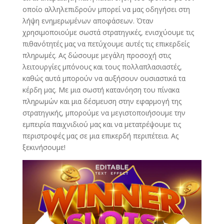
οποίο αλληλεπιδρούν μπορεί να μας οδηγήσει στη
λήψη ενημερωμένων αποφάσεων. Όταν
χρησιμοποιούμε σωστά στρατηγικές, ενισχύουμε τις
πιθανότητές μας να πετύχουμε αυτές τις επικερδείς
πληρωμές. Ας δώσουμε μεγάλη προσοχή στις
λειτουργίες μπόνους και τους πολλαπλασιαστές,
καθώς αυτά μπορούν να αυξήσουν ουσιαστικά τα
κέρδη μας. Με μια σωστή κατανόηση του πίνακα
πληρωμών και μια δέσμευση στην εφαρμογή της
στρατηγικής, μπορούμε να μεγιστοποιήσουμε την
εμπειρία παιχνιδιού μας και να μετατρέψουμε τις
περιστροφές μας σε μια επικερδή περιπέτεια. Ας
ξεκινήσουμε!