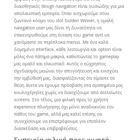
διαισθητικός design navigation είναι ουσιώδης για μια
απολαυστική εμπειρία. Όταν εισχωρούμε στον
ζωντανό κόσμο του slot Golden Winner, η ομαλή
navigation user μας δίνει τη δυνατότητα να
επικεντρωθούμε στη ένταση του game αντί να
χανόμαστε σε περίπλοκα menus. Με ένα καλά
δομημένο interface, κάθε λειτουργία και option είναι
μόλις ένα πάτημα μακριά, καθιστώντας το gameplay
μας ομαλό και ελκυστικό. Αυτός ο εύχρηστος
σχεδιασμός μειώνει την απογοήτευση και ενισχύει
την εμβύθισή μας, διασφαλίζοντας ότι είμαστε σε
θέση άνετα να έχουμε πρόσβαση στα αγαπημένα μας
κουλοχέρηδες χωρίς να διασχίζουμε από ατελείωτες
screens. Στο τέλος, μια φιλική προς το χρήστη
experience πλοήγησης όχι μόνο αναδεικνύει τον
πάθος του game, αλλά μας καλεί επίσης να
συνεχίσουμε να επιστρέφουμε για επιπλέον
διασκέδαση και επιβραβεύσεις.
Εμπειρία φιλική προς κινητά