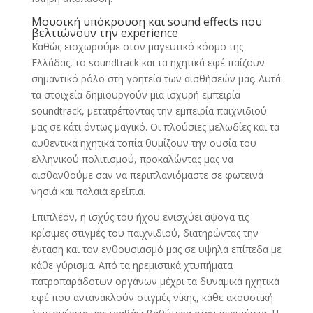
Μουσική υπόκρουση και sound effects που
βελτιώνουν την experience
Καθώς εισχωρούμε στον μαγευτικό κόσμο της
Ελλάδας, το soundtrack και τα ηχητικά εφέ παίζουν
σημαντικό ρόλο στη γοητεία των αισθήσεών μας. Αυτά
τα στοιχεία δημιουργούν μια ισχυρή εμπειρία
soundtrack, μετατρέποντας την εμπειρία παιχνιδιού
μας σε κάτι όντως μαγικό. Οι πλούσιες μελωδίες και τα
αυθεντικά ηχητικά τοπία θυμίζουν την ουσία του
ελληνικού πολιτισμού, προκαλώντας μας να
αισθανθούμε σαν να περιπλανιόμαστε σε φωτεινά
νησιά και παλαιά ερείπια.
Επιπλέον, η ισχύς του ήχου ενισχύει άψογα τις
κρίσιμες στιγμές του παιχνιδιού, διατηρώντας την
ένταση και τον ενθουσιασμό μας σε υψηλά επίπεδα με
κάθε γύρισμα. Από τα ηρεμιστικά χτυπήματα
πατροπαράδοτων οργάνων μέχρι τα δυναμικά ηχητικά
εφέ που αντανακλούν στιγμές νίκης, κάθε ακουστική