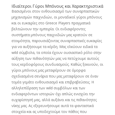
Ιδιαίτεροι Γύροι Μπόνους και Χαρακτηριστικά
Βασισμένοι στον ενθουσιασμό των συναρπαστικών
μηχανισμών παιχνιδιών, οι μοναδικοί γύροι μπόνους
και οι ευκαιρίες στο Greece Players πραγματικά
βελτιώνουν την εμπειρία. Οι ενδιαφέροντες
συστήματα μπόνους παιχνιδιών μας κρατούν σε
ετοιμότητα, παρουσιάζοντας συναρπαστικές ευκαιρίες
για να αυξήσουμε τα κέρδη. Μας ελκύουν ειδικά τα
wild σύμβολα, τα οποία έχουν ουσιαστικό ρόλο στην
αύξηση των πιθανότητών μας να πετύχουμε αυτούς
τους κερδοφόρους συνδυασμούς. Καθώς ξεκινούν, οι
γύροι μπόνους μας μεταφέρουν σε όμορφα
σχεδιασμένα σενάρια που μας μεταφέρουν σε έναν
τομέα γεμάτο ενθουσιασμό και επιβραβεύσεις. Η
αλληλεπίδραση των wild συμβόλων και των
ενδιαφερόντων ιστοριών όχι απλώς ενισχύει την
ευχαρίστησή μας, αλλά αυξάνει και τις πιθανότητες
νίκης μας. Ας εξερευνήσουμε αυτά τα φανταστικά
στοιχεία και ας υποδεχτούμε τον πάθος που