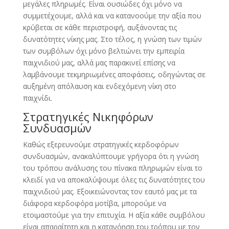
μεγάλες πληρωμές. Είναι ουσιώδες όχι μόνο να
συμμετέχουμε, αλλά και να κατανοούμε την αξία που
κρύβεται σε κάθε περιστροφή, αυξάνοντας τις
δυνατότητες νίκης μας. Στο τέλος, η γνώση των τιμών
των συμβόλων όχι μόνο βελτιώνει την εμπειρία
παιχνιδιού μας, αλλά μας παρακινεί επίσης να
λαμβάνουμε τεκμηριωμένες αποφάσεις, οδηγώντας σε
αυξημένη απόλαυση και ενδεχόμενη νίκη στο
παιχνίδι.
Στρατηγικές Νικηφόρων
Συνδυασμών
Καθώς εξερευνούμε στρατηγικές κερδοφόρων
συνδυασμών, ανακαλύπτουμε γρήγορα ότι η γνώση
του τρόπου ανάλυσης του πίνακα πληρωμών είναι το
κλειδί για να αποκαλύψουμε όλες τις δυνατότητες του
παιχνιδιού μας. Εξοικειώνοντας τον εαυτό μας με τα
διάφορα κερδοφόρα μοτίβα, μπορούμε να
ετοιμαστούμε για την επιτυχία. Η αξία κάθε συμβόλου
είναι απαραίτητη και η κατανόηση του τρόπου με τον