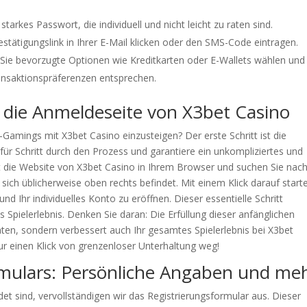
arkes Passwort, die individuell und nicht leicht zu raten sind.
Bestätigungslink in Ihrer E-Mail klicken oder den SMS-Code eintragen.
Sie bevorzugte Optionen wie Kreditkarten oder E-Wallets wählen und
Transaktionspräferenzen entsprechen.
f die Anmeldeseite von X3bet Casino
e-Gamings mit X3bet Casino einzusteigen? Der erste Schritt ist die
t für Schritt durch den Prozess und garantiere ein unkompliziertes und
st die Website von X3bet Casino in Ihrem Browser und suchen Sie nac
sich üblicherweise oben rechts befindet. Mit einem Klick darauf start
nd Ihr individuelles Konto zu eröffnen. Dieser essentielle Schritt
s Spielerlebnis. Denken Sie daran: Die Erfüllung dieser anfänglichen
aten, sondern verbessert auch Ihr gesamtes Spielerlebnis bei X3bet
nur einen Klick von grenzenloser Unterhaltung weg!
mulars: Persönliche Angaben und me
det sind, vervollständigen wir das Registrierungsformular aus. Dieser