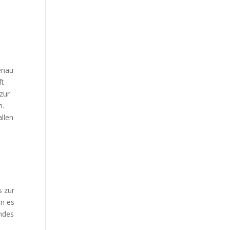
genau
ft
 zur
n.
allen
s zur
nn es
endes