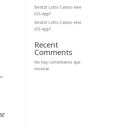
Besitzt Lotto Casino eine
iOS-App?
Besitzt Lotto Casino eine
iOS-App?
Recent
Comments
No hay comentarios que
mostrar.
h
en
hr