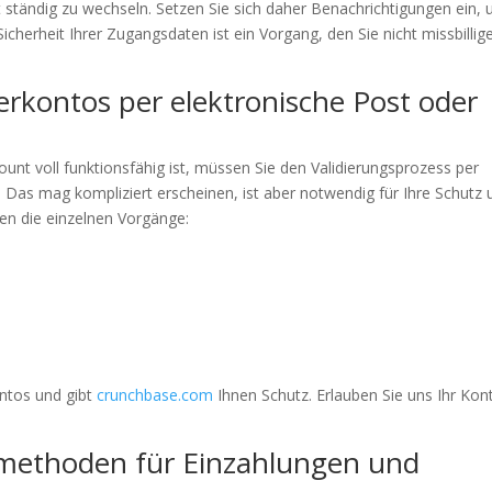
 ständig zu wechseln. Setzen Sie sich daher Benachrichtigungen ein,
cherheit Ihrer Zugangsdaten ist ein Vorgang, den Sie nicht missbillig
zerkontos per elektronische Post oder
unt voll funktionsfähig ist, müssen Sie den Validierungsprozess per
. Das mag kompliziert erscheinen, ist aber notwendig für Ihre Schutz 
nen die einzelnen Vorgänge:
ontos und gibt
crunchbase.com
Ihnen Schutz. Erlauben Sie uns Ihr Kon
smethoden für Einzahlungen und