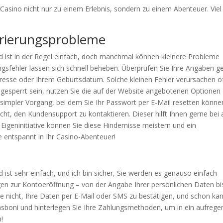
sino nicht nur zu einem Erlebnis, sondern zu einem Abenteuer. Viel
trierungsprobleme
nd ist in der Regel einfach, doch manchmal können kleinere Probleme
ungsfehler lassen sich schnell beheben. Überprüfen Sie Ihre Angaben 
Adresse oder Ihrem Geburtsdatum. Solche kleinen Fehler verursachen o
ie gesperrt sein, nutzen Sie die auf der Website angebotenen Optionen
n simpler Vorgang, bei dem Sie Ihr Passwort per E-Mail resetten könne
icht, den Kundensupport zu kontaktieren. Dieser hilft Ihnen gerne bei 
igeninitiative können Sie diese Hindernisse meistern und ein
ie entspannt in Ihr Casino-Abenteuer!
 ist sehr einfach, und ich bin sicher, Sie werden es genauso einfach
gen zur Kontoeröffnung – von der Angabe Ihrer persönlichen Daten bi
e nicht, Ihre Daten per E-Mail oder SMS zu bestätigen, und schon ka
nsboni und hinterlegen Sie Ihre Zahlungsmethoden, um in ein aufreg
n!