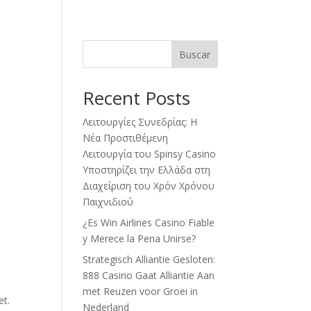
Buscar
Recent Posts
Λειτουργίες Συνεδρίας: Η
Νέα Προστιθέμενη
Λειτουργία του Spinsy Casino
Υποστηρίζει την Ελλάδα στη
Διαχείριση του Χρόν Χρόνου
Παιχνιδιού
¿Es Win Airlines Casino Fiable
y Merece la Pena Unirse?
Strategisch Alliantie Gesloten:
888 Casino Gaat Alliantie Aan
met Reuzen voor Groei in
et.
Nederland