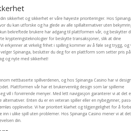
ikkerhet
at din sikkerhet og sikkerhet er våre høyeste prioriteringer. Hos Spinang
hvor du kan utforske og ha glede av alle spillalternativer uten bekymrin
at kun bekreftede brukere har adgang til plattformen vår, og beskytter d
rte krypteringsteknologier for beskytte transaksjoner, slik at dine
Vi erkjenner at virkelig frihet i spilling kommer av å føle seg trygg, og 
 velger Spinanga, beslutter du deg for en plattform som setter pris på
dag og nyte med sikkerhet!
nnom nettbaserte spillverdenen, og hos Spinanga Casino har vi desig
odet. Plattformen vår har et brukervennlig design som lar spillerne
seg vill i forvirrende menyer. Med lett navigasjon garanterer vi at det 
e alternativer. Enten du er en veteran spiller eller en nybegynner, pass
løs opplevelse. Vi har prioritert klarhet og tilgjengelighet for å forb
ppe inn i ulike spill uten problemer. Hos Spinanga Casino mener vi at de
evelsen din.