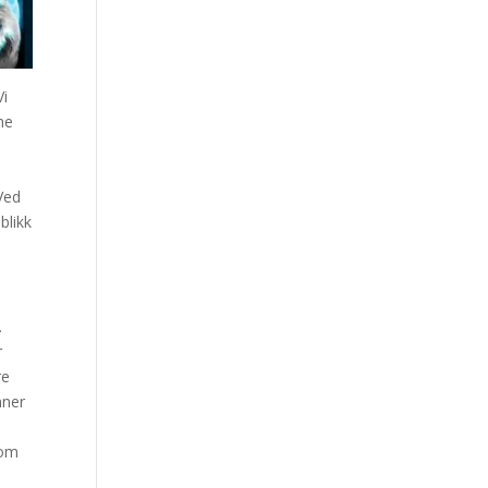
Vi
ne
 Ved
blikk
.
r
re
nner
som