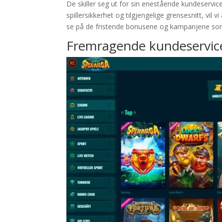
De skiller seg ut for sin enestående kundeservice 
spillersikkerhet og tilgjengelige grensesnitt, vil v
se på de fristende bonusene og kampanjene som f
Fremragende kundeservic