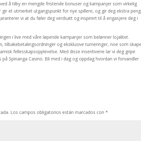
g ved å tilby en mengde fristende bonuser og kampanjer som virkelig
gir et utmerket utgangspunkt for nye spillere, og gir deg ekstra penge
garanterer vi at du føler deg verdsatt og inspirert til å engasjere deg i
nningen i live med våre løpende kampanjer som belønner lojalitet.
nn, tilbakebetalingsordninger og eksklusive turneringer, noe som skap
misk fellesskapsopplevelse. Med disse insentivene lar vi deg gripe
ss på Spinanga Casino. Bli med i dag og oppdag hvordan vi forvandler
cada.
Los campos obligatorios están marcados con
*