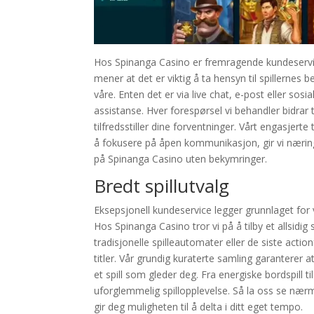
Hos Spinanga Casino er fremragende kundeservice
mener at det er viktig å ta hensyn til spillernes 
våre. Enten det er via live chat, e-post eller sos
assistanse. Hver forespørsel vi behandler bidrar ti
tilfredsstiller dine forventninger. Vårt engasjert
å fokusere på åpen kommunikasjon, gir vi næring t
på Spinanga Casino uten bekymringer.
Bredt spillutvalg
Eksepsjonell kundeservice legger grunnlaget for vår 
Hos Spinanga Casino tror vi på å tilby et allsidig
tradisjonelle spilleautomater eller de siste actio
titler. Vår grundig kuraterte samling garanterer a
et spill som gleder deg. Fra energiske bordspill til
uforglemmelig spillopplevelse. Så la oss se nær
gir deg muligheten til å delta i ditt eget tempo.