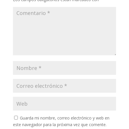
Guarda mi nombre, correo electrónico y web en
este navegador para la próxima vez que comente.