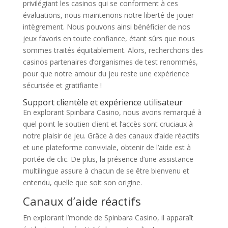
privilégiant les casinos qui se conforment à ces
évaluations, nous maintenons notre liberté de jouer
intègrement. Nous pouvons ainsi bénéficier de nos
jeux favoris en toute confiance, étant sûrs que nous
sommes traités équitablement. Alors, recherchons des
casinos partenaires d’organismes de test renommés,
pour que notre amour du jeu reste une expérience
sécurisée et gratifiante !
Support clientèle et expérience utilisateur
En explorant Spinbara Casino, nous avons remarqué à
quel point le soutien client et l’accès sont cruciaux à
notre plaisir de jeu. Grâce à des canaux d’aide réactifs
et une plateforme conviviale, obtenir de l’aide est à
portée de clic. De plus, la présence d’une assistance
multilingue assure à chacun de se être bienvenu et
entendu, quelle que soit son origine.
Canaux d’aide réactifs
En explorant l’monde de Spinbara Casino, il apparaît