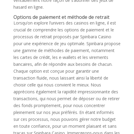
véritablement notre façon de s’adonner des jeux de
hasard en ligne.
Options de paiement et méthode de retrait
Lorsqu’on explore l’univers des casinos en ligne, il est
crucial de comprendre les options de paiement et le
processus de retrait proposés par Spinbara Casino
pour une expérience de jeu optimale. Spinbara propose
une gamme de méthodes de paiement, notamment
les cartes de crédit, les e-wallets et les virements
bancaires, afin de répondre aux besoins de chacun.
Chaque option est conçue pour garantir une
transaction fluide, nous laissant ainsi la liberté de
choisir celle qui nous convient le mieux. Nous
apprécions également la rapidité impressionnante des
transactions, qui nous permet de déposer ou de retirer
des fonds promptement, pour nous concentrer
pleinement sur nos jeux préférés. En étant informés
sur ces processus, nous pouvons gérer notre budget
en toute confiance, pour un moment plaisant et sans
tracas sur Spinbara Casino. Immergeons-nous dans les