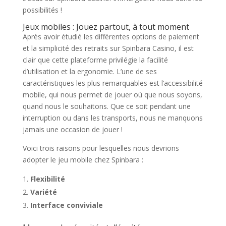
possibilités !
Jeux mobiles : Jouez partout, à tout moment
Après avoir étudié les différentes options de paiement
et la simplicité des retraits sur Spinbara Casino, il est
clair que cette plateforme privilégie la facilité
d’utilisation et la ergonomie. L’une de ses
caractéristiques les plus remarquables est l’accessibilité
mobile, qui nous permet de jouer où que nous soyons,
quand nous le souhaitons. Que ce soit pendant une
interruption ou dans les transports, nous ne manquons
jamais une occasion de jouer !
Voici trois raisons pour lesquelles nous devrions
adopter le jeu mobile chez Spinbara :
Flexibilité
Variété
Interface conviviale