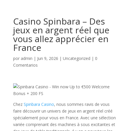
Casino Spinbara – Des
jeux en argent réel que
vous allez apprécier en
France
por
admin
|
Jun 9, 2026
|
Uncategorized
|
0
Comentarios
Chez
Spinbara Casino
, nous sommes ravis de vous
faire découvrir un univers de jeux en argent réel créé
spécialement pour vous en France. Avec une sélection
variée comprenant des machines à sous excitantes et