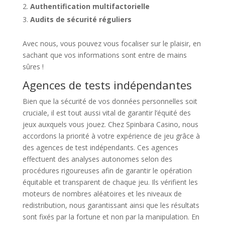
Authentification multifactorielle
Audits de sécurité réguliers
Avec nous, vous pouvez vous focaliser sur le plaisir, en
sachant que vos informations sont entre de mains
sûres !
Agences de tests indépendantes
Bien que la sécurité de vos données personnelles soit
cruciale, il est tout aussi vital de garantir l’équité des
jeux auxquels vous jouez. Chez Spinbara Casino, nous
accordons la priorité à votre expérience de jeu grâce à
des agences de test indépendants. Ces agences
effectuent des analyses autonomes selon des
procédures rigoureuses afin de garantir le opération
équitable et transparent de chaque jeu. Ils vérifient les
moteurs de nombres aléatoires et les niveaux de
redistribution, nous garantissant ainsi que les résultats
sont fixés par la fortune et non par la manipulation. En