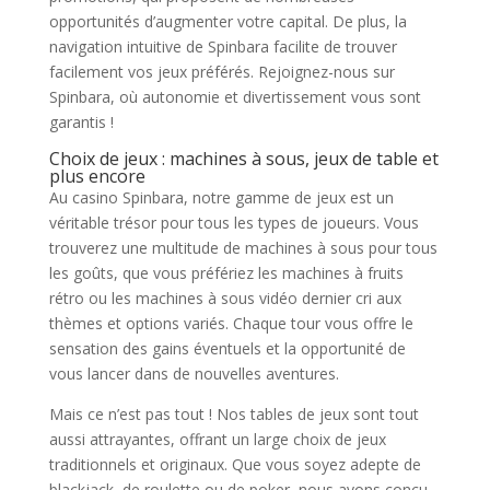
opportunités d’augmenter votre capital. De plus, la
navigation intuitive de Spinbara facilite de trouver
facilement vos jeux préférés. Rejoignez-nous sur
Spinbara, où autonomie et divertissement vous sont
garantis !
Choix de jeux : machines à sous, jeux de table et
plus encore
Au casino Spinbara, notre gamme de jeux est un
véritable trésor pour tous les types de joueurs. Vous
trouverez une multitude de machines à sous pour tous
les goûts, que vous préfériez les machines à fruits
rétro ou les machines à sous vidéo dernier cri aux
thèmes et options variés. Chaque tour vous offre le
sensation des gains éventuels et la opportunité de
vous lancer dans de nouvelles aventures.
Mais ce n’est pas tout ! Nos tables de jeux sont tout
aussi attrayantes, offrant un large choix de jeux
traditionnels et originaux. Que vous soyez adepte de
blackjack, de roulette ou de poker, nous avons conçu