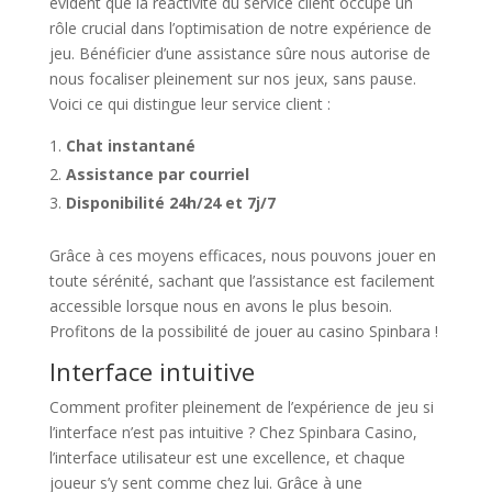
évident que la réactivité du service client occupe un
rôle crucial dans l’optimisation de notre expérience de
jeu. Bénéficier d’une assistance sûre nous autorise de
nous focaliser pleinement sur nos jeux, sans pause.
Voici ce qui distingue leur service client :
Chat instantané
Assistance par courriel
Disponibilité 24h/24 et 7j/7
Grâce à ces moyens efficaces, nous pouvons jouer en
toute sérénité, sachant que l’assistance est facilement
accessible lorsque nous en avons le plus besoin.
Profitons de la possibilité de jouer au casino Spinbara !
Interface intuitive
Comment profiter pleinement de l’expérience de jeu si
l’interface n’est pas intuitive ? Chez Spinbara Casino,
l’interface utilisateur est une excellence, et chaque
joueur s’y sent comme chez lui. Grâce à une