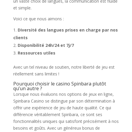
un vaste choix de langues, la communication est fluide
et simple.
Voici ce que nous aimons :
Diversité des langues prises en charge par nos
clients
Disponibilité 24h/24 et 7j/7
Ressources utiles
Avec un tel niveau de soutien, notre liberté de jeu est
réellement sans limites !
Pourquoi choisir le casino Spinbara plutôt
qu’un autre ?
Lorsque nous évaluons nos options de jeux en ligne,
Spinbara Casino se distingue par son détermination à
offrir une expérience de jeu de haute qualité. Ce qui
différencie véritablement Spinbara, ce sont ses
fonctionnalités uniques qui satisfont précisément à nos
besoins et goûts. Avec un généreux bonus de