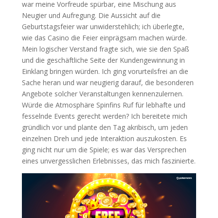
war meine Vorfreude spürbar, eine Mischung aus
Neugier und Aufregung. Die Aussicht auf die
Geburtstagsfeier war unwiderstehlich; ich überlegte,
wie das Casino die Feier einprägsam machen würde.
Mein logischer Verstand fragte sich, wie sie den Spaß
und die geschäftliche Seite der Kundengewinnung in
Einklang bringen würden. Ich ging vorurteilsfrei an die
Sache heran und war neugierig darauf, die besonderen
Angebote solcher Veranstaltungen kennenzulernen.
Würde die Atmosphäre Spinfins Ruf für lebhafte und
fesselnde Events gerecht werden? Ich bereitete mich
gründlich vor und plante den Tag akribisch, um jeden
einzelnen Dreh und jede Interaktion auszukosten. Es
ging nicht nur um die Spiele; es war das Versprechen
eines unvergesslichen Erlebnisses, das mich faszinierte.