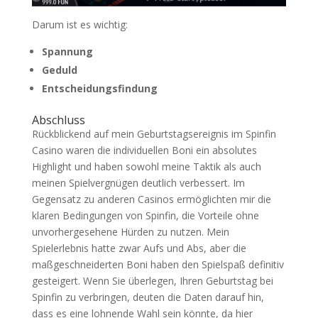
Darum ist es wichtig:
Spannung
Geduld
Entscheidungsfindung
Abschluss
Rückblickend auf mein Geburtstagsereignis im Spinfin
Casino waren die individuellen Boni ein absolutes
Highlight und haben sowohl meine Taktik als auch
meinen Spielvergnügen deutlich verbessert. Im
Gegensatz zu anderen Casinos ermöglichten mir die
klaren Bedingungen von Spinfin, die Vorteile ohne
unvorhergesehene Hürden zu nutzen. Mein
Spielerlebnis hatte zwar Aufs und Abs, aber die
maßgeschneiderten Boni haben den Spielspaß definitiv
gesteigert. Wenn Sie überlegen, Ihren Geburtstag bei
Spinfin zu verbringen, deuten die Daten darauf hin,
dass es eine lohnende Wahl sein könnte, da hier