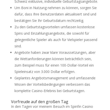
Schweiz exklusive, individuelle Geburtstagsangebote.
Um Boni in Nutzung nehmen zu können, sorgen Sie
dafür, dass Ihre Benutzerdaten aktualisiert sind und
bestätigen Sie Ihr Geburtsdatum rechtzeitig.
Zu den Geburtstagsvorteilen umfassen kostenlose
Spins und Einzahlungsangebote, die sowohl für
gelegentliche Spieler als auch für Vielspieler passend
sind.
Angebote haben zwar klare Voraussetzungen, aber
die Wettanforderungen können beträchtlich sein,
zum Beispiel muss für einen 100-Dollar-Vorteil ein
Spieleinsatz von 3.000 Dollar erfolgen.
Geplantes Angebotsmanagement und umfassende
Wissen der Vorteilsbedingungen verbessern das
komplette Casino-Erlebnis bei Geburtstagen.
Vorfreude auf den großen Tag
In den Tagen vor meinem Besuch im Spinfin Casino