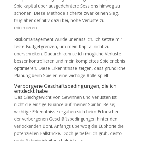
Spielkapital über ausgedehntere Sessions hinweg zu
schonen. Diese Methode sicherte zwar keinen Sieg,
trug aber definitiv dazu bei, hohe Verluste zu
minimieren.
Risikomanagement wurde unerlässlich. Ich setzte mir
feste Budgetgrenzen, um mein Kapital nicht zu
überschreiten. Dadurch konnte ich mögliche Verluste
besser kontrollieren und mein komplettes Spielerlebnis
optimieren. Diese Erkenntnisse zeigen, dass gründliche
Planung beim Spielen eine wichtige Rolle spielt.
Verborgene Geschäftsbedingungen, die ich
entdeckt habe
Das Gleichgewicht von Gewinnen und Verlusten ist
nicht die einzige Nuance auf meiner Spinfin-Reise;
wichtige Erkenntnisse ergaben sich beim Erforschen
der verborgenen Geschäftsbedingungen hinter den
verlockenden Boni. Anfangs überwog die Euphorie die
potenziellen Fallstricke. Doch je tiefer ich grub, desto
mehr Schwierigkeiten stieß ich auf: