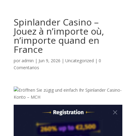
Spinlander Casino –
Jouez à n’importe où,
n’importe quand en
France
por
admin
|
Jun 9, 2026
|
Uncategorized
|
0
Comentarios