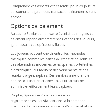
Comprendre ces aspects est essentiel pour les joueurs
qui souhaitent gérer leurs transactions financières sans
accroc.
Options de paiement
Au casino Spinlander, un vaste éventail de moyens de
paiement répond aux préférences variées des joueurs,
garantissant des opérations fluides.
Les joueurs peuvent choisir entre des méthodes
classiques comme les cartes de crédit et de débit, et
des alternatives modernes telles que les portefeuilles
électroniques, qui facilitent des versements et des
retraits d’argent rapides. Ces services améliorent le
confort d’utilisation et aident aux utilisateurs de
administrer efficacement leurs capitaux.
De plus, Spinlander Casino accepte les
cryptomonnaies, satisfaisant ainsi à la demande
grandissante des joueurs soucieux d’anonymat et de