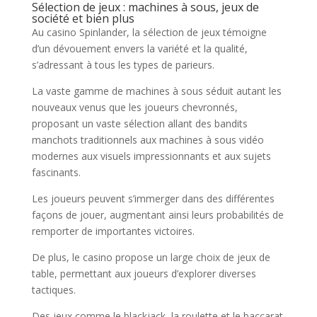
Sélection de jeux : machines à sous, jeux de
société et bien plus
Au casino Spinlander, la sélection de jeux témoigne
d’un dévouement envers la variété et la qualité,
s’adressant à tous les types de parieurs.
La vaste gamme de machines à sous séduit autant les
nouveaux venus que les joueurs chevronnés,
proposant un vaste sélection allant des bandits
manchots traditionnels aux machines à sous vidéo
modernes aux visuels impressionnants et aux sujets
fascinants.
Les joueurs peuvent s’immerger dans des différentes
façons de jouer, augmentant ainsi leurs probabilités de
remporter de importantes victoires.
De plus, le casino propose un large choix de jeux de
table, permettant aux joueurs d’explorer diverses
tactiques.
Des jeux comme le blackjack, la roulette et le baccarat