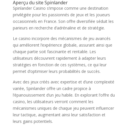
Aperçu du site Spinlander
Spinlander Casino s’impose comme une destination
privilégiée pour les passionnés de jeux et les joueurs
occasionnels en France. Son offre diversifiée séduit les
parieurs en recherche d’adrénaline et de stratégie.
Le casino incorpore des mécanismes de jeu avancés
qui améliorent l’expérience globale, assurant ainsi que
chaque partie soit fascinante et rentable. Les
utilisateurs découvrent rapidement à adapter leurs
stratégies en fonction de ces systèmes, ce qui leur
permet d’optimiser leurs probabilités de succès.
Avec des jeux créés avec expertise et d’une complexité
variée, Spinlander offre un cadre propice à
l’épanouissement d’un jeu habile. En explorant l’offre du
casino, les utilisateurs verront comment les
mécanismes uniques de chaque jeu peuvent influencer
leur tactique, augmentant ainsi leur satisfaction et
leurs gains potentiels.