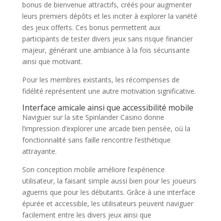
bonus de bienvenue attractifs, créés pour augmenter
leurs premiers dépôts et les inciter à explorer la variété
des jeux offerts. Ces bonus permettent aux
participants de tester divers jeux sans risque financier
majeur, générant une ambiance à la fois sécurisante
ainsi que motivant.
Pour les membres existants, les récompenses de
fidélité représentent une autre motivation significative.
Interface amicale ainsi que accessibilité mobile
Naviguer sur la site Spinlander Casino donne
l’impression d’explorer une arcade bien pensée, où la
fonctionnalité sans faille rencontre l’esthétique
attrayante.
Son conception mobile améliore l’expérience
utilisateur, la faisant simple aussi bien pour les joueurs
aguerris que pour les débutants. Grâce à une interface
épurée et accessible, les utilisateurs peuvent naviguer
facilement entre les divers jeux ainsi que