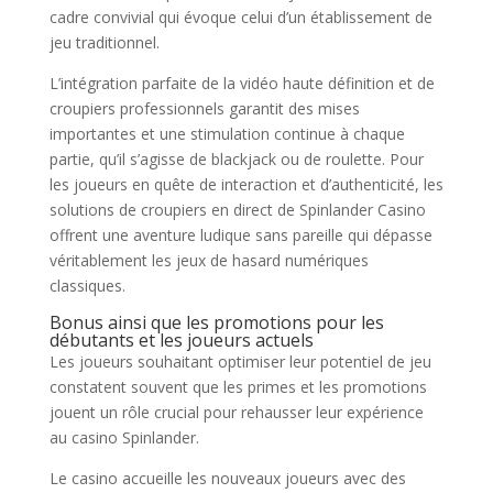
cadre convivial qui évoque celui d’un établissement de
jeu traditionnel.
L’intégration parfaite de la vidéo haute définition et de
croupiers professionnels garantit des mises
importantes et une stimulation continue à chaque
partie, qu’il s’agisse de blackjack ou de roulette. Pour
les joueurs en quête de interaction et d’authenticité, les
solutions de croupiers en direct de Spinlander Casino
offrent une aventure ludique sans pareille qui dépasse
véritablement les jeux de hasard numériques
classiques.
Bonus ainsi que les promotions pour les
débutants et les joueurs actuels
Les joueurs souhaitant optimiser leur potentiel de jeu
constatent souvent que les primes et les promotions
jouent un rôle crucial pour rehausser leur expérience
au casino Spinlander.
Le casino accueille les nouveaux joueurs avec des