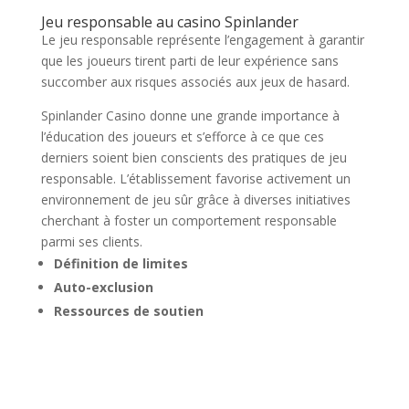
Jeu responsable au casino Spinlander
Le jeu responsable représente l’engagement à garantir
que les joueurs tirent parti de leur expérience sans
succomber aux risques associés aux jeux de hasard.
Spinlander Casino donne une grande importance à
l’éducation des joueurs et s’efforce à ce que ces
derniers soient bien conscients des pratiques de jeu
responsable. L’établissement favorise activement un
environnement de jeu sûr grâce à diverses initiatives
cherchant à foster un comportement responsable
parmi ses clients.
Définition de limites
Auto-exclusion
Ressources de soutien