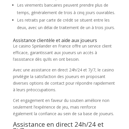
Les virements bancaires peuvent prendre plus de
temps, généralement de trois à cinq jours ouvrables.
Les retraits par carte de crédit se situent entre les
deux, avec un délai de traitement de un à trois jours.
Assistance clientèle et aide aux joueurs
Le casino Spinlander en France offre un service client
efficace, garantissant aux joueurs un accès à
l’assistance dès qu’ils en ont besoin.
Avec une assistance en direct 24h/24 et 7j/7, le casino
privilégie la satisfaction des joueurs en proposant
diverses options de contact pour répondre rapidement
à leurs préoccupations.
Cet engagement en faveur du soutien améliore non
seulement l’expérience de jeu, mais renforce
également la confiance au sein de sa base de joueurs.
Assistance en direct 24h/24 et