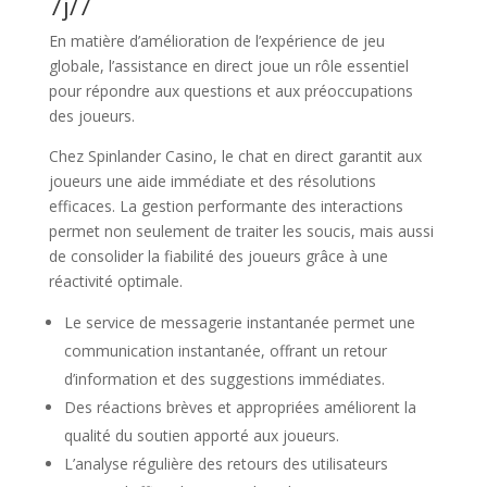
7j/7
En matière d’amélioration de l’expérience de jeu
globale, l’assistance en direct joue un rôle essentiel
pour répondre aux questions et aux préoccupations
des joueurs.
Chez Spinlander Casino, le chat en direct garantit aux
joueurs une aide immédiate et des résolutions
efficaces. La gestion performante des interactions
permet non seulement de traiter les soucis, mais aussi
de consolider la fiabilité des joueurs grâce à une
réactivité optimale.
Le service de messagerie instantanée permet une
communication instantanée, offrant un retour
d’information et des suggestions immédiates.
Des réactions brèves et appropriées améliorent la
qualité du soutien apporté aux joueurs.
L’analyse régulière des retours des utilisateurs