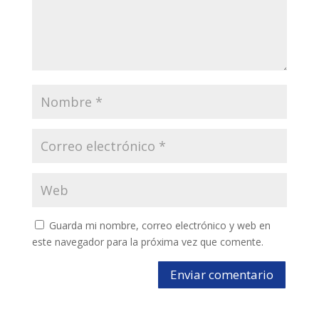
Guarda mi nombre, correo electrónico y web en
este navegador para la próxima vez que comente.