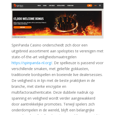
SpinPanda Casino onderscheidt zich door een
uitgebreid assortiment aan spelopties te verenigen met
state-of-the-art veiligheidsmaatregelen
https://spinpanda-nl.org/
. De spelkeuze is passend voor
verschillende smaken, met geliefde gokkasten,
traditionele bordspellen en boeiende live dealersessies.
De veiligheid is in lijn met de beste praktijken in de
branche, met sterke encryptie en
multifactorauthenticatie. Deze dubbele nadruk op
spanning en veiligheid wordt verder aangewakkerd
door aantrekkelijke promoties. Terwijl spelers zich
onderdompelen in de wereld, blijft een belangrijke