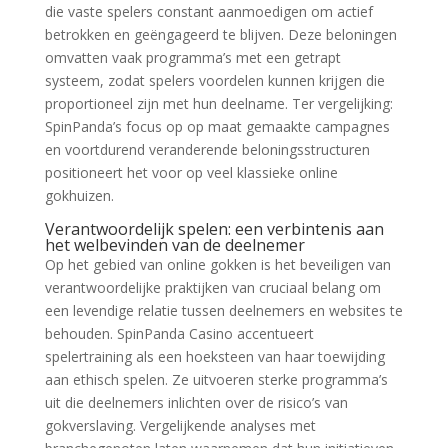
die vaste spelers constant aanmoedigen om actief
betrokken en geëngageerd te blijven. Deze beloningen
omvatten vaak programma’s met een getrapt
systeem, zodat spelers voordelen kunnen krijgen die
proportioneel zijn met hun deelname. Ter vergelijking:
SpinPanda’s focus op op maat gemaakte campagnes
en voortdurend veranderende beloningsstructuren
positioneert het voor op veel klassieke online
gokhuizen.
Verantwoordelijk spelen: een verbintenis aan
het welbevinden van de deelnemer
Op het gebied van online gokken is het beveiligen van
verantwoordelijke praktijken van cruciaal belang om
een levendige relatie tussen deelnemers en websites te
behouden. SpinPanda Casino accentueert
spelertraining als een hoeksteen van haar toewijding
aan ethisch spelen. Ze uitvoeren sterke programma’s
uit die deelnemers inlichten over de risico’s van
gokverslaving. Vergelijkende analyses met