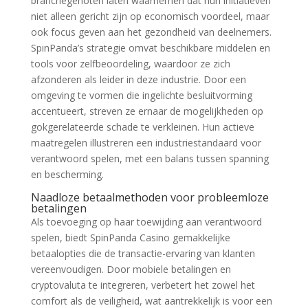
branchegenoten laten waarnemen dat hun initiatieven
niet alleen gericht zijn op economisch voordeel, maar
ook focus geven aan het gezondheid van deelnemers.
SpinPanda’s strategie omvat beschikbare middelen en
tools voor zelfbeoordeling, waardoor ze zich
afzonderen als leider in deze industrie. Door een
omgeving te vormen die ingelichte besluitvorming
accentueert, streven ze ernaar de mogelijkheden op
gokgerelateerde schade te verkleinen. Hun actieve
maatregelen illustreren een industriestandaard voor
verantwoord spelen, met een balans tussen spanning
en bescherming.
Naadloze betaalmethoden voor probleemloze
betalingen
Als toevoeging op haar toewijding aan verantwoord
spelen, biedt SpinPanda Casino gemakkelijke
betaalopties die de transactie-ervaring van klanten
vereenvoudigen. Door mobiele betalingen en
cryptovaluta te integreren, verbetert het zowel het
comfort als de veiligheid, wat aantrekkelijk is voor een