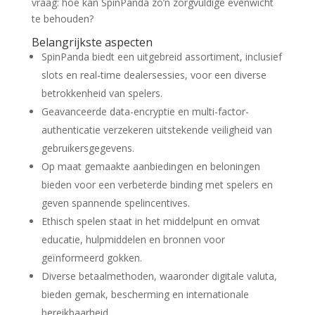
vraag: hoe kan SpinPanda zo’n zorgvuldige evenwicht
te behouden?
Belangrijkste aspecten
SpinPanda biedt een uitgebreid assortiment, inclusief
slots en real-time dealersessies, voor een diverse
betrokkenheid van spelers.
Geavanceerde data-encryptie en multi-factor-
authenticatie verzekeren uitstekende veiligheid van
gebruikersgegevens.
Op maat gemaakte aanbiedingen en beloningen
bieden voor een verbeterde binding met spelers en
geven spannende spelincentives.
Ethisch spelen staat in het middelpunt en omvat
educatie, hulpmiddelen en bronnen voor
geïnformeerd gokken.
Diverse betaalmethoden, waaronder digitale valuta,
bieden gemak, bescherming en internationale
bereikbaarheid.