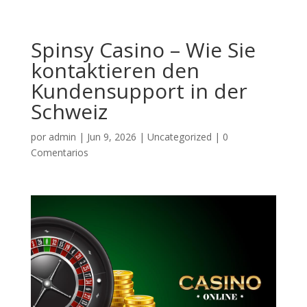
Spinsy Casino – Wie Sie
kontaktieren den
Kundensupport in der
Schweiz
por
admin
|
Jun 9, 2026
|
Uncategorized
|
0
Comentarios