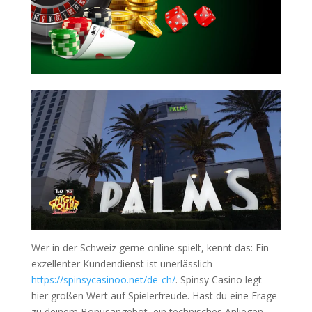
Wer in der Schweiz gerne online spielt, kennt das: Ein
exzellenter Kundendienst ist unerlässlich
https://spinsycasinoo.net/de-ch/
. Spinsy Casino legt
hier großen Wert auf Spielerfreude. Hast du eine Frage
zu deinem Bonusangebot, ein technisches Anliegen