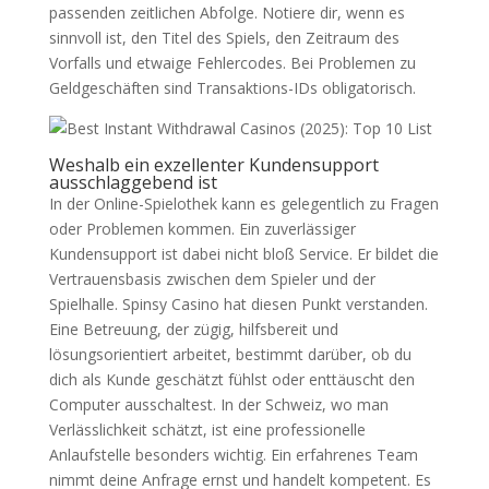
passenden zeitlichen Abfolge. Notiere dir, wenn es
sinnvoll ist, den Titel des Spiels, den Zeitraum des
Vorfalls und etwaige Fehlercodes. Bei Problemen zu
Geldgeschäften sind Transaktions-IDs obligatorisch.
Weshalb ein exzellenter Kundensupport
ausschlaggebend ist
In der Online-Spielothek kann es gelegentlich zu Fragen
oder Problemen kommen. Ein zuverlässiger
Kundensupport ist dabei nicht bloß Service. Er bildet die
Vertrauensbasis zwischen dem Spieler und der
Spielhalle. Spinsy Casino hat diesen Punkt verstanden.
Eine Betreuung, der zügig, hilfsbereit und
lösungsorientiert arbeitet, bestimmt darüber, ob du
dich als Kunde geschätzt fühlst oder enttäuscht den
Computer ausschaltest. In der Schweiz, wo man
Verlässlichkeit schätzt, ist eine professionelle
Anlaufstelle besonders wichtig. Ein erfahrenes Team
nimmt deine Anfrage ernst und handelt kompetent. Es