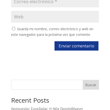
Guarda mi nombre, correo electrónico y web en
este navegador para la próxima vez que comente.
Buscar
Recent Posts
Λειτουργίες Συνεδρίας: Η Νέα Προστιθέμενη