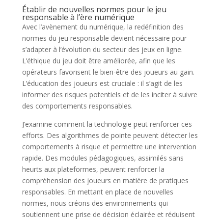
Établir de nouvelles normes pour le jeu
responsable à l’ère numérique
Avec l’avènement du numérique, la redéfinition des
normes du jeu responsable devient nécessaire pour
s’adapter à l’évolution du secteur des jeux en ligne.
L’éthique du jeu doit être améliorée, afin que les
opérateurs favorisent le bien-être des joueurs au gain.
L’éducation des joueurs est cruciale : il s’agit de les
informer des risques potentiels et de les inciter à suivre
des comportements responsables.
J’examine comment la technologie peut renforcer ces
efforts. Des algorithmes de pointe peuvent détecter les
comportements à risque et permettre une intervention
rapide. Des modules pédagogiques, assimilés sans
heurts aux plateformes, peuvent renforcer la
compréhension des joueurs en matière de pratiques
responsables. En mettant en place de nouvelles
normes, nous créons des environnements qui
soutiennent une prise de décision éclairée et réduisent