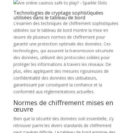
Technologies de cryptage sophistiquées
utilisées dans le tableau de bord
L’examen des techniques de chiffrement sophistiquées
utilisées sur le tableau de bord montre la mise en
œuvre de plusieurs normes de chiffrement pour
garantir une protection optimale des données. Ces
technologies, qui assurent la transmission sécurisée
des données, utilisent des protocoles solides pour
protéger les informations à travers les réseaux. De
plus, elles appliquent des mesures rigoureuses de
confidentialité des données des utilisateurs,
garantissant par conséquent la confiance et la
conformité aux réglementations actuelles.
Normes de chiffrement mises en
œuvre
Bien que la sécurité des données soit essentielle, s’y
retrouver parmi les divers standards de chiffrement
peut s’avérer difficile. Le tableau de bord emploie des