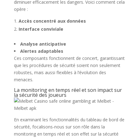
diminuer efficacement les dangers. Voici comment cela
opère :
Accès concentré aux données
Interface conviviale
Analyse anticipative
Alertes adaptables
Ces composants fonctionnent de concert, garantissant
que les procédures de sécurité soient non seulement
robustes, mais aussi flexibles à l’évolution des
menaces.
La monitoring en temps réel et son impact sur
la sécurité des joueurs
En examinant les fonctionnalités du tableau de bord de
sécurité, focalisons-nous sur son rôle dans la
monitoring en temps réel et son effet sur la sécurité