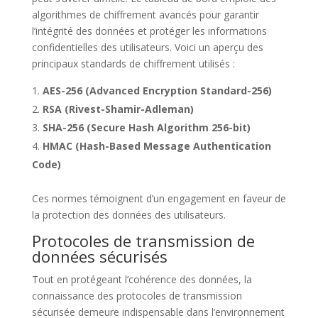
algorithmes de chiffrement avancés pour garantir
l’intégrité des données et protéger les informations
confidentielles des utilisateurs. Voici un aperçu des
principaux standards de chiffrement utilisés :
AES-256 (Advanced Encryption Standard-256)
RSA (Rivest-Shamir-Adleman)
SHA-256 (Secure Hash Algorithm 256-bit)
HMAC (Hash-Based Message Authentication
Code)
Ces normes témoignent d’un engagement en faveur de
la protection des données des utilisateurs.
Protocoles de transmission de
données sécurisés
Tout en protégeant l’cohérence des données, la
connaissance des protocoles de transmission
sécurisée demeure indispensable dans l’environnement