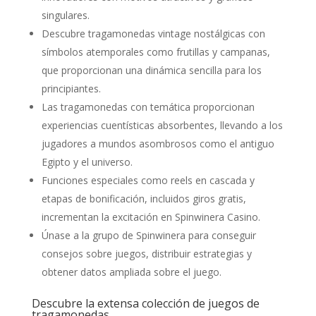
singulares.
Descubre tragamonedas vintage nostálgicas con
símbolos atemporales como frutillas y campanas,
que proporcionan una dinámica sencilla para los
principiantes.
Las tragamonedas con temática proporcionan
experiencias cuentísticas absorbentes, llevando a los
jugadores a mundos asombrosos como el antiguo
Egipto y el universo.
Funciones especiales como reels en cascada y
etapas de bonificación, incluidos giros gratis,
incrementan la excitación en Spinwinera Casino.
Únase a la grupo de Spinwinera para conseguir
consejos sobre juegos, distribuir estrategias y
obtener datos ampliada sobre el juego.
Descubre la extensa colección de juegos de
tragamonedas