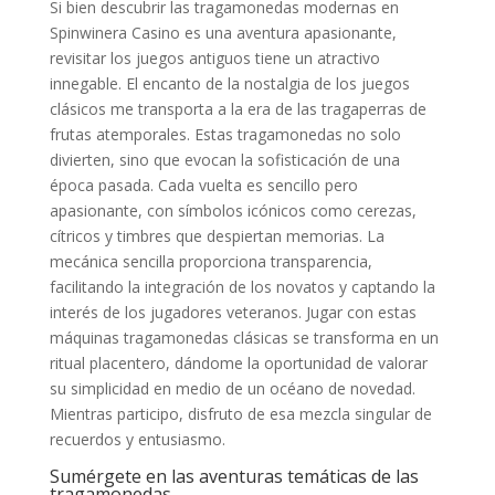
Si bien descubrir las tragamonedas modernas en
Spinwinera Casino es una aventura apasionante,
revisitar los juegos antiguos tiene un atractivo
innegable. El encanto de la nostalgia de los juegos
clásicos me transporta a la era de las tragaperras de
frutas atemporales. Estas tragamonedas no solo
divierten, sino que evocan la sofisticación de una
época pasada. Cada vuelta es sencillo pero
apasionante, con símbolos icónicos como cerezas,
cítricos y timbres que despiertan memorias. La
mecánica sencilla proporciona transparencia,
facilitando la integración de los novatos y captando la
interés de los jugadores veteranos. Jugar con estas
máquinas tragamonedas clásicas se transforma en un
ritual placentero, dándome la oportunidad de valorar
su simplicidad en medio de un océano de novedad.
Mientras participo, disfruto de esa mezcla singular de
recuerdos y entusiasmo.
Sumérgete en las aventuras temáticas de las
tragamonedas