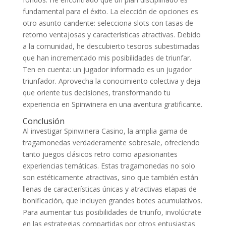
fundamental para el éxito. La elección de opciones es
otro asunto candente: selecciona slots con tasas de
retorno ventajosas y características atractivas. Debido
a la comunidad, he descubierto tesoros subestimadas
que han incrementado mis posibilidades de triunfar.
Ten en cuenta: un jugador informado es un jugador
triunfador. Aprovecha la conocimiento colectiva y deja
que oriente tus decisiones, transformando tu
experiencia en Spinwinera en una aventura gratificante.
Conclusión
Al investigar Spinwinera Casino, la amplia gama de
tragamonedas verdaderamente sobresale, ofreciendo
tanto juegos clásicos retro como apasionantes
experiencias temáticas. Estas tragamonedas no solo
son estéticamente atractivas, sino que también están
llenas de características únicas y atractivas etapas de
bonificación, que incluyen grandes botes acumulativos.
Para aumentar tus posibilidades de triunfo, involúcrate
en las estrategias compartidas por otros entusiastas