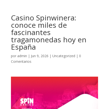
Casino Spinwinera:
conoce miles de
fascinantes
tragamonedas hoy en
España
por
admin
|
Jun 9, 2026
|
Uncategorized
|
0
Comentarios