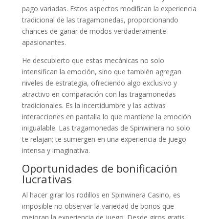
pago variadas. Estos aspectos modifican la experiencia
tradicional de las tragamonedas, proporcionando
chances de ganar de modos verdaderamente
apasionantes.
He descubierto que estas mecánicas no solo
intensifican la emoción, sino que también agregan
niveles de estrategia, ofreciendo algo exclusivo y
atractivo en comparación con las tragamonedas
tradicionales. Es la incertidumbre y las activas
interacciones en pantalla lo que mantiene la emoción
inigualable. Las tragamonedas de Spinwinera no solo
te relajan; te sumergen en una experiencia de juego
intensa y imaginativa.
Oportunidades de bonificación
lucrativas
Al hacer girar los rodillos en Spinwinera Casino, es
imposible no observar la variedad de bonos que
mejoran la experiencia de juego. Desde giros gratis