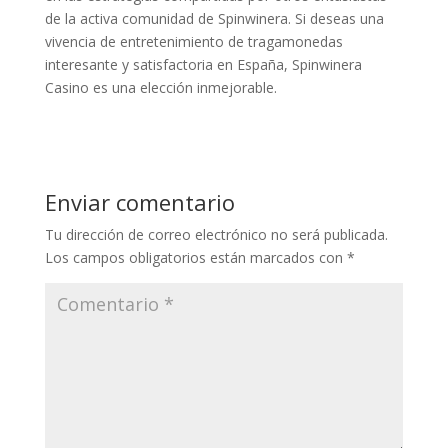
de la activa comunidad de Spinwinera. Si deseas una
vivencia de entretenimiento de tragamonedas
interesante y satisfactoria en España, Spinwinera
Casino es una elección inmejorable.
Enviar comentario
Tu dirección de correo electrónico no será publicada.
Los campos obligatorios están marcados con
*