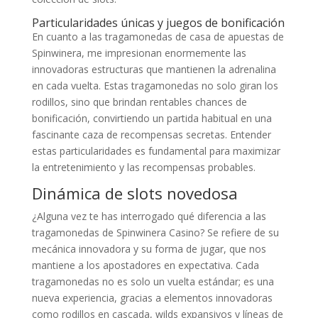
Particularidades únicas y juegos de bonificación
En cuanto a las tragamonedas de casa de apuestas de
Spinwinera, me impresionan enormemente las
innovadoras estructuras que mantienen la adrenalina
en cada vuelta. Estas tragamonedas no solo giran los
rodillos, sino que brindan rentables chances de
bonificación, convirtiendo un partida habitual en una
fascinante caza de recompensas secretas. Entender
estas particularidades es fundamental para maximizar
la entretenimiento y las recompensas probables.
Dinámica de slots novedosa
¿Alguna vez te has interrogado qué diferencia a las
tragamonedas de Spinwinera Casino? Se refiere de su
mecánica innovadora y su forma de jugar, que nos
mantiene a los apostadores en expectativa. Cada
tragamonedas no es solo un vuelta estándar; es una
nueva experiencia, gracias a elementos innovadoras
como rodillos en cascada, wilds expansivos y líneas de