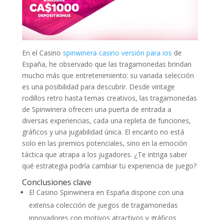
En el Casino
spinwinera casino versión para ios
de
España, he observado que las tragamonedas brindan
mucho más que entretenimiento: su variada selección
es una posibilidad para descubrir. Desde vintage
rodillos retro hasta temas creativos, las tragamonedas
de Spinwinera ofrecen una puerta de entrada a
diversas experiencias, cada una repleta de funciones,
gráficos y una jugabilidad única. El encanto no está
solo en las premios potenciales, sino en la emoción
táctica que atrapa a los jugadores. ¿Te intriga saber
qué estrategia podría cambiar tu experiencia de juego?
Conclusiones clave
El Casino Spinwinera en España dispone con una
extensa colección de juegos de tragamonedas
innovadores con motivos atractivos y gráficos