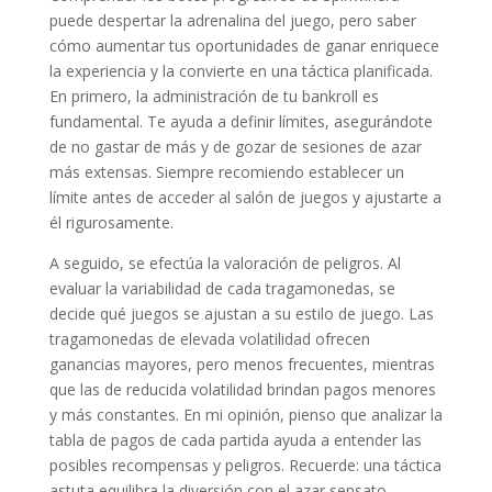
puede despertar la adrenalina del juego, pero saber
cómo aumentar tus oportunidades de ganar enriquece
la experiencia y la convierte en una táctica planificada.
En primero, la administración de tu bankroll es
fundamental. Te ayuda a definir límites, asegurándote
de no gastar de más y de gozar de sesiones de azar
más extensas. Siempre recomiendo establecer un
límite antes de acceder al salón de juegos y ajustarte a
él rigurosamente.
A seguido, se efectúa la valoración de peligros. Al
evaluar la variabilidad de cada tragamonedas, se
decide qué juegos se ajustan a su estilo de juego. Las
tragamonedas de elevada volatilidad ofrecen
ganancias mayores, pero menos frecuentes, mientras
que las de reducida volatilidad brindan pagos menores
y más constantes. En mi opinión, pienso que analizar la
tabla de pagos de cada partida ayuda a entender las
posibles recompensas y peligros. Recuerde: una táctica
astuta equilibra la diversión con el azar sensato.