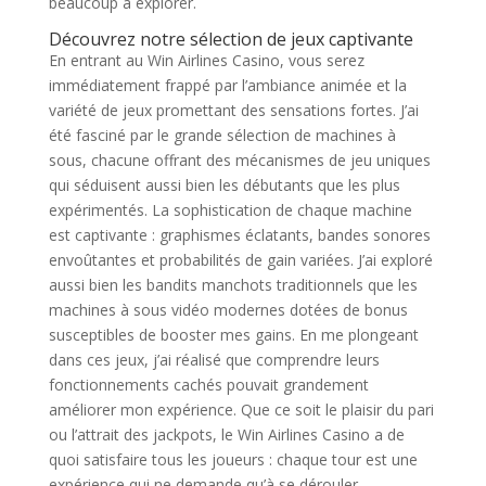
beaucoup à explorer.
Découvrez notre sélection de jeux captivante
En entrant au Win Airlines Casino, vous serez
immédiatement frappé par l’ambiance animée et la
variété de jeux promettant des sensations fortes. J’ai
été fasciné par le grande sélection de machines à
sous, chacune offrant des mécanismes de jeu uniques
qui séduisent aussi bien les débutants que les plus
expérimentés. La sophistication de chaque machine
est captivante : graphismes éclatants, bandes sonores
envoûtantes et probabilités de gain variées. J’ai exploré
aussi bien les bandits manchots traditionnels que les
machines à sous vidéo modernes dotées de bonus
susceptibles de booster mes gains. En me plongeant
dans ces jeux, j’ai réalisé que comprendre leurs
fonctionnements cachés pouvait grandement
améliorer mon expérience. Que ce soit le plaisir du pari
ou l’attrait des jackpots, le Win Airlines Casino a de
quoi satisfaire tous les joueurs : chaque tour est une
expérience qui ne demande qu’à se dérouler.