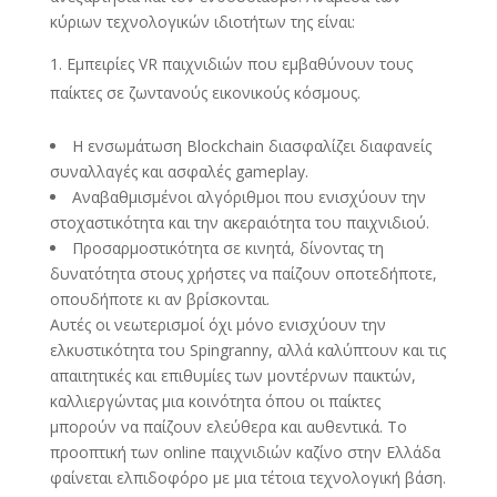
κύριων τεχνολογικών ιδιοτήτων της είναι:
Εμπειρίες VR παιχνιδιών που εμβαθύνουν τους
παίκτες σε ζωντανούς εικονικούς κόσμους.
Η ενσωμάτωση Blockchain διασφαλίζει διαφανείς
συναλλαγές και ασφαλές gameplay.
Αναβαθμισμένοι αλγόριθμοι που ενισχύουν την
στοχαστικότητα και την ακεραιότητα του παιχνιδιού.
Προσαρμοστικότητα σε κινητά, δίνοντας τη
δυνατότητα στους χρήστες να παίζουν οποτεδήποτε,
οπουδήποτε κι αν βρίσκονται.
Αυτές οι νεωτερισμοί όχι μόνο ενισχύουν την
ελκυστικότητα του Spingranny, αλλά καλύπτουν και τις
απαιτητικές και επιθυμίες των μοντέρνων παικτών,
καλλιεργώντας μια κοινότητα όπου οι παίκτες
μπορούν να παίζουν ελεύθερα και αυθεντικά. Το
προοπτική των online παιχνιδιών καζίνο στην Ελλάδα
φαίνεται ελπιδοφόρο με μια τέτοια τεχνολογική βάση.