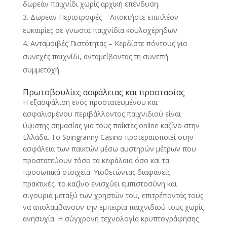
δωρεάν παιχνίδι χωρίς αρχική επένδυση.
Δωρεάν Περιστροφές – Αποκτήστε επιπλέον
ευκαιρίες σε γνωστά παιχνίδια κουλοχέρηδων.
Ανταμοιβές Πιστότητας – Κερδίστε πόντους για
συνεχές παιχνίδι, ανταμείβοντας τη συνεπή
συμμετοχή.
Πρωτοβουλίες ασφάλειας και προστασίας
Η εξασφάλιση ενός προστατευμένου και
ασφαλισμένου περιβάλλοντος παιχνιδιού είναι
ύψιστης σημασίας για τους παίκτες online καζίνο στην
Ελλάδα. Το Spingranny Casino προτεραιοποιεί στην
ασφάλεια των παικτών μέσω αυστηρών μέτρων που
προστατεύουν τόσο τα κεφάλαια όσο και τα
προσωπικά στοιχεία. Υιοθετώντας διαφανείς
πρακτικές, το καζίνο ενισχύει εμπιστοσύνη και
σιγουριά μεταξύ των χρηστών του, επιτρέποντάς τους
να απολαμβάνουν την εμπειρία παιχνιδιού τους χωρίς
ανησυχία. Η σύγχρονη τεχνολογία κρυπτογράφησης