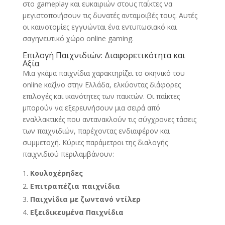
στο gameplay και ευκαιριών στους παίκτες να
μεγιστοποιήσουν τις δυνατές ανταμοιβές τους. Αυτές
οι καινοτομίες εγγυώνται ένα εντυπωσιακό και
σαγηνευτικό χώρο online gaming.
Επιλογή Παιχνιδιών: Διαφορετικότητα και
Αξία
Μια γκάμα παιχνίδια χαρακτηρίζει το σκηνικό του
online καζίνο στην Ελλάδα, ελκύοντας διάφορες
επιλογές και ικανότητες των παικτών. Οι παίκτες
μπορούν να εξερευνήσουν μια σειρά από
εναλλακτικές που αντανακλούν τις σύγχρονες τάσεις
των παιχνιδιών, παρέχοντας ενδιαφέρον και
συμμετοχή. Κύριες παράμετροι της διαλογής
παιχνιδιού περιλαμβάνουν:
Κουλοχέρηδες
Επιτραπέζια παιχνίδια
Παιχνίδια με ζωντανό ντίλερ
Εξειδικευμένα Παιχνίδια