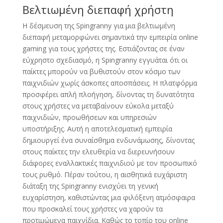
Βελτιωμένη διεπαφή χρήστη
Η δέσμευση της Spingranny για μια βελτιωμένη
διεπαφή μεταμορφώνει σημαντικά την εμπειρία online
gaming για τους χρήστες της. Εστιάζοντας σε έναν
εύχρηστο σχεδιασμό, η Spingranny εγγυάται ότι οι
παίκτες μπορούν να βυθιστούν στον κόσμο των
παιχνιδιών χωρίς άσκοπες αποσπάσεις. Η πλατφόρμα
προσφέρει απλή πλοήγηση, δίνοντας τη δυνατότητα
στους χρήστες να μεταβαίνουν εύκολα μεταξύ
παιχνιδιών, προωθήσεων και υπηρεσιών
υποστήριξης. Αυτή η αποτελεσματική εμπειρία
δημιουργεί ένα συναίσθημα ενδυνάμωσης, δίνοντας
στους παίκτες την ελευθερία να διερευνήσουν
διάφορες εναλλακτικές παιχνιδιού με τον προσωπικό
τους ρυθμό. Πέραν τούτου, η αισθητικά ευχάριστη
διάταξη της Spingranny ενισχύει τη γενική
ευχαρίστηση, καθιστώντας μια φιλόξενη ατμόσφαιρα
που προσκαλεί τους χρήστες να χαρούν τα
προτιμώμενα παιχνίδια. Καθώς το τοπίο του online