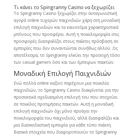
Τι κάνει το Spingranny Casino να ξεχωρίζει
Το Spingranny Casino ξεχωρίζει στην ανταγωνιστική
αγορά online τυχερών παιχνιδιών χάρη στη μοναδική
επιλογή παιχνιδιών και τα καινοτόμα χαρακτηριστικά
μπόνους που προσφέρει. Αυτή η ποικιλομορφία στις
προσφορές διασφαλίζει στους παίκτες πρόσβαση σε
εμπειρίες που δεν συναντώνται συνήθως αλλού. Ως
αποτέλεσμα, το Spingranny ελκύει την προσοχή τόσο
των casual gamers όσο και των έμπειρων παικτών.
Μοναδική Επιλογή Παιχνιδιών
Ενώ πολλά online καζίνο παρέχουν μια ποικιλία
παιχνιδιών, το Spingranny Casino διακρίνεται για την
προσεκτικά σχεδιασμένη επιλογή του που στοχεύει
σε ποικίλες προτιμήσεις παικτών. Αυτή η μοναδική
επιλογή παιχνιδιών όχι μόνο προάγει την
ποικιλομορφία του παιχνιδιού, αλλά διασφαλίζει και
μια διασκεδαστική εμπειρία για κάθε τύπο παίκτη.
Βασικά στοιχεία που διαφοροποιούν το Spingranny