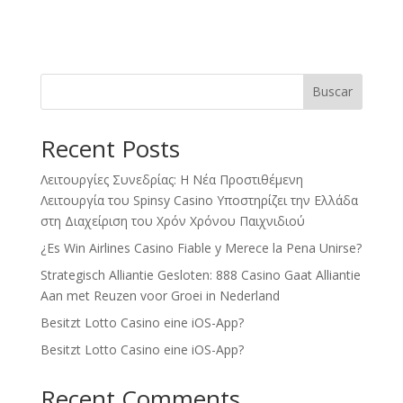
Buscar
Recent Posts
Λειτουργίες Συνεδρίας: Η Νέα Προστιθέμενη
Λειτουργία του Spinsy Casino Υποστηρίζει την Ελλάδα
στη Διαχείριση του Χρόν Χρόνου Παιχνιδιού
¿Es Win Airlines Casino Fiable y Merece la Pena Unirse?
Strategisch Alliantie Gesloten: 888 Casino Gaat Alliantie
Aan met Reuzen voor Groei in Nederland
Besitzt Lotto Casino eine iOS-App?
Besitzt Lotto Casino eine iOS-App?
Recent Comments