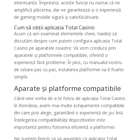
interesantă. Împreună, aceste funcții nu numai că ne
amplifică plăcerea, dar ne garantează și o experiență
de gaming mobile sigură și satisfăcătoare.
Cum să obții aplicația Total Casino
Acum că am examinat elementele cheie, haideți să
discutăm despre cum putem configura aplicația Total
Casino pe aparatele noastre. Vă vom conduce prin
aparatele și platformele compatibile, oferind o
experiență fără probleme. În plus, cu manualul nostru
de setare pas cu pas, instalarea platformei va fi foarte
simplă.
Aparate și platforme compatibile
Când vine vorba de a te folosi de aplicația Total Casino
în România, avem mai multe echipamente compatibile
din care poți alege, garantând o experiență de joc lină.
Înțelegerea compatibilității dispozitivelor este
importantă pentru folosirea eficientă a platformei.
Ne suntem fericiți să vă anunțăm că aplicația Total