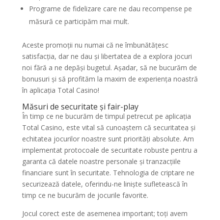
Programe de fidelizare care ne dau recompense pe
măsură ce participăm mai mult.
Aceste promoții nu numai că ne îmbunătățesc
satisfacția, dar ne dau și libertatea de a explora jocuri
noi fără a ne depăși bugetul. Așadar, să ne bucurăm de
bonusuri și să profităm la maxim de experiența noastră
în aplicația Total Casino!
Măsuri de securitate și fair-play
În timp ce ne bucurăm de timpul petrecut pe aplicația
Total Casino, este vital să cunoaștem că securitatea și
echitatea jocurilor noastre sunt priorități absolute. Am
implementat protocoale de securitate robuste pentru a
garanta că datele noastre personale și tranzacțiile
financiare sunt în securitate. Tehnologia de criptare ne
securizează datele, oferindu-ne liniște sufletească în
timp ce ne bucurăm de jocurile favorite.
Jocul corect este de asemenea important; toți avem