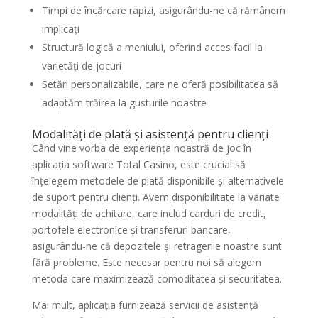
Timpi de încărcare rapizi, asigurându-ne că rămânem
implicați
Structură logică a meniului, oferind acces facil la
varietăți de jocuri
Setări personalizabile, care ne oferă posibilitatea să
adaptăm trăirea la gusturile noastre
Modalități de plată și asistență pentru clienți
Când vine vorba de experiența noastră de joc în
aplicația software Total Casino, este crucial să
înțelegem metodele de plată disponibile și alternativele
de suport pentru clienți. Avem disponibilitate la variate
modalități de achitare, care includ carduri de credit,
portofele electronice și transferuri bancare,
asigurându-ne că depozitele și retragerile noastre sunt
fără probleme. Este necesar pentru noi să alegem
metoda care maximizează comoditatea și securitatea.
Mai mult, aplicația furnizează servicii de asistență