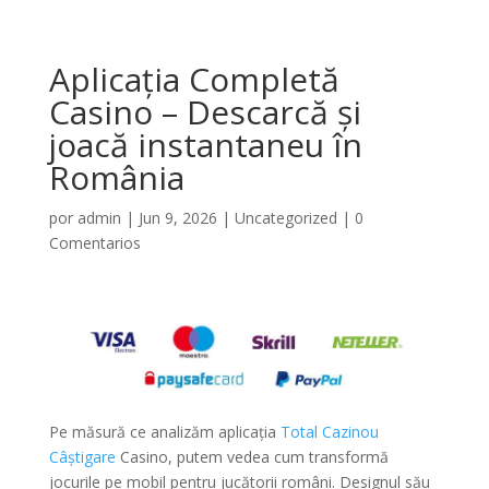
Aplicația Completă
Casino – Descarcă și
joacă instantaneu în
România
por
admin
|
Jun 9, 2026
|
Uncategorized
|
0
Comentarios
Pe măsură ce analizăm aplicația
Total Cazinou
Câștigare
Casino, putem vedea cum transformă
jocurile pe mobil pentru jucătorii români. Designul său