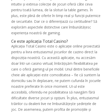
intuitiv și extinsa colecție de jocuri oferă câte ceva
pentru toată lumea, de la sloturi la table games. În
plus, este plină de oferte în timp real și funcții puternice
de securitate. Dar ce o diferențiază cu certitudine? Să
explorăm aspectele distinctive care îmbunătățesc
experiența noastră de gaming.
Ce este aplicația Total Casino?
Aplicația Total Casino este o aplicație online proiectată
pentru a livra entuziasmul jocurilor de cazino direct la
dispoziția noastră. Cu această aplicație, nu accesăm
doar într-un casino virtual; îmbrățișăm flexibilitatea pe
care o oferă gaming-ul pe mobil. Unul dintre beneficiile
cheie ale aplicației este comoditatea – fie că suntem la
domiciliu sau în deplasare, ne putem cufunda în jocurile
noastre preferate în orice moment. UI-ul este
accesibilă, oferindu-ne posibilitatea să navigăm fără
dificultate diverse jocuri și opțiuni. În plus, entuziasmul
trăirilor cu dealerii live ne îmbunătățește ședințele de
joc. De asemenea, putem profita de promoțiile și