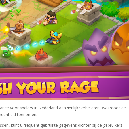
ance voor spelers in Nederland aanzienlijk verbeteren, waardoor de
vredenheid toenemen.
ssen, kunt u frequent gebruikte gegevens dichter bij de gebruikers