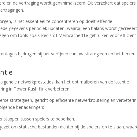
d en de vertraging wordt geminimaliseerd. Dit verzekert dat spelers
vertragingen.
en, is het essentieel te concentreren op doeltreffende
ede gegevens periodiek updaten, waarbij een balans wordt gecreëer
wegen om tools zoals Redis of Memcached te gebruiken voor efficiënt
entages bijdragen bij het verfijnen van uw strategieën en het herken
ntie
lgehele netwerkprestaties, kan het optimaliseren van de latentie
ring in Tower Rush flink verbeteren.
erse strategieën, gericht op efficiënte netwerkroutering en verbeteri
 volgende benaderingen:
enstappen tussen spelers te beperken.
ezet om statische bestanden dichter bij de spelers op te slaan, waa