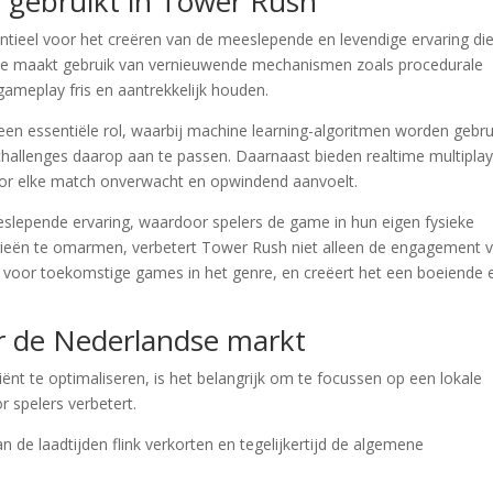
 gebruikt in Tower Rush
ntieel voor het creëren van de meeslepende en levendige ervaring di
e maakt gebruik van vernieuwende mechanismen zoals procedurale
gameplay fris en aantrekkelijk houden.
en essentiële rol, waarbij machine learning-algoritmen worden gebru
hallenges daarop aan te passen. Daarnaast bieden realtime multiplay
oor elke match onverwacht en opwindend aanvoelt.
slepende ervaring, waardoor spelers de game in hun eigen fysieke
ieën te omarmen, verbetert Tower Rush niet alleen de engagement 
 voor toekomstige games in het genre, en creëert het een boeiende 
or de Nederlandse markt
ënt te optimaliseren, is het belangrijk om te focussen op een lokale
r spelers verbetert.
de laadtijden flink verkorten en tegelijkertijd de algemene