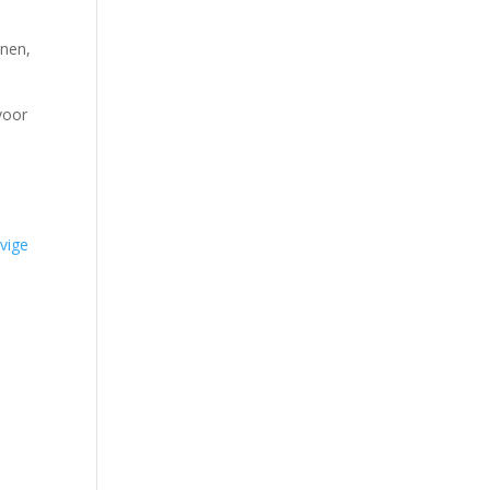
onen,
voor
evige