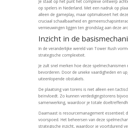
Je staat op het punt het complexe ontwerp acht
op spelers in Nederland. Met een nadruk op plaat
alleen de gameplay, maar optimaliseert het deze
cruciaal schaalbaarheid en gemeenschapsinterac
vernieuwingen liggen ten grondslag aan deze arc
Inzicht in de basismecha
In de veranderlijke wereld van Tower Rush vo
strategische complexiteit.
Je zult snel merken hoe deze spelmechanismen na
bevorderen. Door de unieke vaardigheden en upg
uiteenlopende obstakels.
De plaatsing van torens is niet alleen een tacti
beïnvloedt. Zo kunnen verdedigingstorens bijv
samenwerking, waardoor je totale doeltreffend
Daarnaast is resourcemanagement essentieel; de
voorspoed. Het beheersen van deze spelmechanis
strategische inzicht, waardoor je voortdurend ve