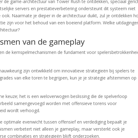
er de game-architectuur van Tower Rush te ontdekken, speciaal geric
selijke servers en prestatieverbetering ondersteunt dit systeem niet
 ook. Naarmate je dieper in de architectuur duikt, zul je ontdekken h
tie zijn voor het behoud van een boeiend platform. Welke uitdaginge
hitectuur?
nismen van de gameplay
rmen de kernspelmechanismen de fundament voor spelersbetrokkenhei
uwkeurig zijn ontwikkeld om innovatieve strategieën bij spelers te
rades van elke toren te begrijpen, kun je je strategie afstemmen op
sche keuze; het is een weloverwogen beslissing die de spelverloop
oorbeeld samengevoegd worden met offensieve torens voor
heid wordt verhoogd.
 optimale evenwicht tussen offensief en verdediging bepaalt je
men verbetert niet alleen je gameplay, maar versterkt ook je
rse combinaties en strategieën blijft onderzoeken.