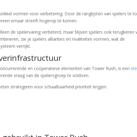
rikkel vormen voor verbetering. Door de ranglijsten van spelers te t
ereen ernaar streeft hogerop te komen.
lleen de spelervaring verbeterd, maar blijven spelers ook terugkeren 
neren, zie je spelers allianties en rivaliteiten vormen, wat de
ysteem verrijkt.
verinfrastructuur
concurrerende en coöperatieve elementen van Tower Rush, is een
st
uerende vraag van de spelersgroep te voldoen.
n strategieën voor schaalbaarheid prioriteit krijgen: