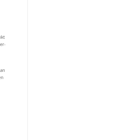
e
ikt
er-
van
en