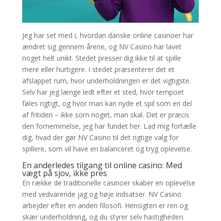
Jeg har set med i, hvordan danske online casinoer har
ændret sig gennem årene, og NV Casino har lavet
noget helt unikt. Stedet presser dig ikke til at spille
mere eller hurtigere. I stedet præsenterer det et
afslappet rum, hvor underholdningen er det vigtigste.
Selv har jeg længe ledt efter et sted, hvor tempoet
føles rigtigt, og hvor man kan nyde et spil som en del
af fritiden – ikke som noget, man skal. Det er præcis
den fornemmelse, jeg har fundet her. Lad mig fortælle
dig, hvad der gør NV Casino til det rigtige valg for
spillere, som vil have en balanceret og tryg oplevelse.
En anderledes tilgang til online casino: Med
vægt på sjov, ikke pres
En række de traditionelle casinoer skaber en oplevelse
med vedvarende jag og høje indsatser. NV Casino
arbejder efter en anden filosofi. Hensigten er ren og
skær underholdning, og du styrer selv hastigheden.