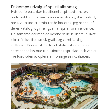
Et kæmpe udvalg af spil til alle smag
Hvis du foretrækker traditionelle spilleautomater,
underholdning fra live casino eller strategiske bordspil,
har NV Casino et omfattende bibliotek. Jeg har set på
deres katalog, og mængden af spil er overvældende.
De samarbejder med de kendte spilleudviklere, hvilket
sikrer fin kvalitet, smuk grafik og et retfærdigt
spilforløb. Du kan skifte fra et slotmaskine med en
spændende historie til et uformelt spil blackjack ved et
live bord uden at opleve en forringelse i kvaliteten.