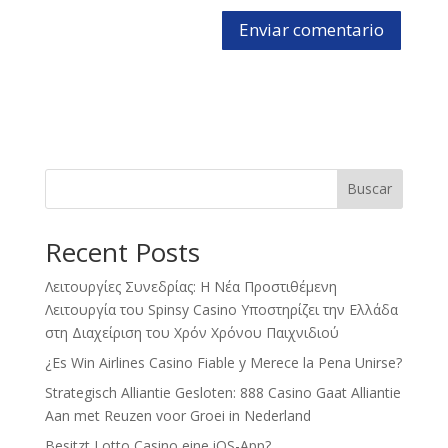
Buscar
Recent Posts
Λειτουργίες Συνεδρίας: Η Νέα Προστιθέμενη
Λειτουργία του Spinsy Casino Υποστηρίζει την Ελλάδα
στη Διαχείριση του Χρόν Χρόνου Παιχνιδιού
¿Es Win Airlines Casino Fiable y Merece la Pena Unirse?
Strategisch Alliantie Gesloten: 888 Casino Gaat Alliantie
Aan met Reuzen voor Groei in Nederland
Besitzt Lotto Casino eine iOS-App?