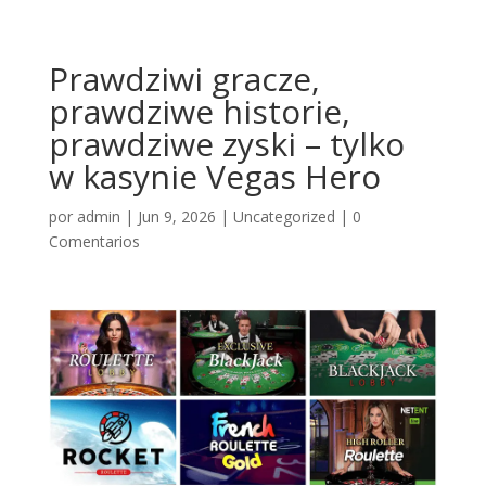
Prawdziwi gracze,
prawdziwe historie,
prawdziwe zyski – tylko
w kasynie Vegas Hero
por
admin
|
Jun 9, 2026
|
Uncategorized
|
0
Comentarios