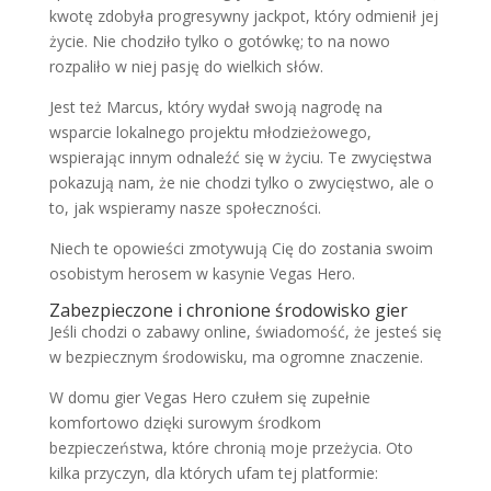
kwotę zdobyła progresywny jackpot, który odmienił jej
życie. Nie chodziło tylko o gotówkę; to na nowo
rozpaliło w niej pasję do wielkich słów.
Jest też Marcus, który wydał swoją nagrodę na
wsparcie lokalnego projektu młodzieżowego,
wspierając innym odnaleźć się w życiu. Te zwycięstwa
pokazują nam, że nie chodzi tylko o zwycięstwo, ale o
to, jak wspieramy nasze społeczności.
Niech te opowieści zmotywują Cię do zostania swoim
osobistym herosem w kasynie Vegas Hero.
Zabezpieczone i chronione środowisko gier
Jeśli chodzi o zabawy online, świadomość, że jesteś się
w bezpiecznym środowisku, ma ogromne znaczenie.
W domu gier Vegas Hero czułem się zupełnie
komfortowo dzięki surowym środkom
bezpieczeństwa, które chronią moje przeżycia. Oto
kilka przyczyn, dla których ufam tej platformie: