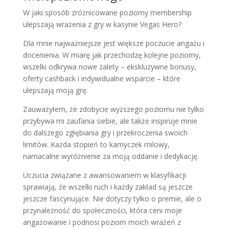
W jaki sposób zróżnicowane poziomy membership
ulepszają wrażenia z gry w kasynie Vegas Hero?
Dla mnie najważniejsze jest większe poczucie angażu i
docenienia. W miarę jak przechodzę kolejne poziomy,
wszelki odkrywa nowe zalety – ekskluzywne bonusy,
oferty cashback i indywidualne wsparcie – które
ulepszają moją grę.
Zauważyłem, że zdobycie wyższego poziomu nie tylko
przybywa mi zaufania siebie, ale także inspiruje mnie
do dalszego zgłębiania gry i przekroczenia swoich
limitów. Każda stopień to kamyczek milowy,
namacalne wyróżnienie za moją oddanie i dedykację.
Uczucia związane z awansowaniem w klasyfikacji
sprawiają, że wszelki ruch i każdy zakład są jeszcze
jeszcze fascynujące. Nie dotyczy tylko o premie, ale o
przynależność do społeczności, która ceni moje
angażowanie i podnosi poziom moich wrażeń z