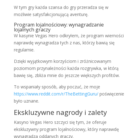
W tym gry każda szansa do gry przeradza się w
możliwie satysfakcjonującą aventurę.
Program lojalnościowy: wynagradzanie
lojalnych graczy
W kasynie Vegas Hero odkryłem, że program wierności
naprawdę wynagradza tych z nas, którzy bawią się
regularnie.
Dzięki wyjątkowym korzyściom i zróżnicowanym
poziomom przynależności każda rozgrywka, w którą
bawię się, zbliża mnie do jeszcze większych profitów.
To wspaniały sposób, aby poczuć, że moje
https://www.reddit.com/r/TheBettingGuru/
poświęcenie
było uznane.
Ekskluzywne nagrody i zalety
Kasyno Vegas Hero szczyci się tym, że oferuje
ekskluzywny program lojalnościowy, który naprawdę
wynagradza oddanych graczy.