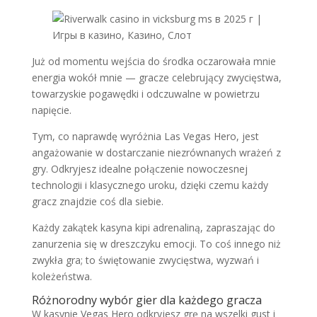
Już od momentu wejścia do środka oczarowała mnie
energia wokół mnie — gracze celebrujący zwycięstwa,
towarzyskie pogawędki i odczuwalne w powietrzu
napięcie.
Tym, co naprawdę wyróżnia Las Vegas Hero, jest
angażowanie w dostarczanie niezrównanych wrażeń z
gry. Odkryjesz idealne połączenie nowoczesnej
technologii i klasycznego uroku, dzięki czemu każdy
gracz znajdzie coś dla siebie.
Każdy zakątek kasyna kipi adrenaliną, zapraszając do
zanurzenia się w dreszczyku emocji. To coś innego niż
zwykła gra; to świętowanie zwycięstwa, wyzwań i
koleżeństwa.
Różnorodny wybór gier dla każdego gracza
W kasynie Vegas Hero odkryjesz grę na wszelki gust i