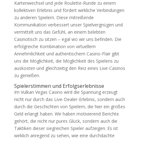
Kartenwechsel und jede Roulette-Runde zu einem
kollektiven Erlebnis und fördert wirkliche Verbindungen
zu anderen Spielern. Diese mitreißende
Kommunikation verbessert unser Spielvergnügen und
vermittelt uns das Gefühl, an einem belebten
Casinotisch zu sitzen – egal wo wir uns befinden. Die
erfolgreiche Kombination von virtuellem
Annehmlichkeit und authentischem Casino-Flair gibt
uns die Möglichkeit, die Möglichkeit des Spielens zu
auskosten und gleichzeitig den Reiz eines Live-Casinos
zu genießen.
Spielerstimmen und Erfolgserlebnisse
Im Vulkan Vegas Casino wird die Spannung erzeugt
nicht nur durch das Live-Dealer-Erlebnis, sondern auch
durch die Geschichten von Spielern, die hier ein großes
Geld erlangt haben. Wir haben motivierend Berichte
gehört, die nicht nur pures Glück, sondern auch die
Taktiken dieser siegreichen Spieler aufzeigen. Es ist
wirklich anregend zu sehen, wie eine durchdachte