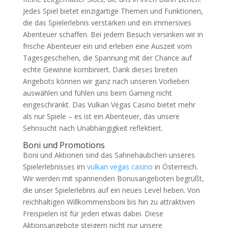
Jedes Spiel bietet einzigartige Themen und Funktionen,
die das Spielerlebnis verstärken und ein immersives
Abenteuer schaffen. Bei jedem Besuch versinken wir in
frische Abenteuer ein und erleben eine Auszeit vom
Tagesgeschehen, die Spannung mit der Chance auf
echte Gewinne kombiniert. Dank dieses breiten
Angebots können wir ganz nach unseren Vorlieben
auswählen und fühlen uns beim Gaming nicht
eingeschränkt. Das Vulkan Vegas Casino bietet mehr
als nur Spiele – es ist ein Abenteuer, das unsere
Sehnsucht nach Unabhängigkeit reflektiert.
Boni und Promotions
Boni und Aktionen sind das Sahnehäubchen unseres
Spielerlebnisses im
vulkan vegas casino
in Österreich.
Wir werden mit spannenden Bonusangeboten begrüßt,
die unser Spielerlebnis auf ein neues Level heben. Von
reichhaltigen Willkommensboni bis hin zu attraktiven
Freispielen ist für jeden etwas dabei. Diese
Aktionsangebote steigern nicht nur unsere