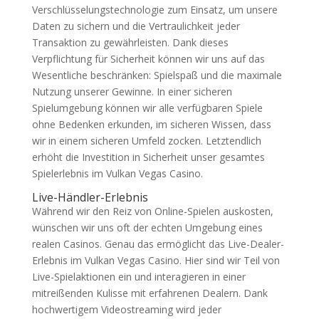
Verschlüsselungstechnologie zum Einsatz, um unsere
Daten zu sichern und die Vertraulichkeit jeder
Transaktion zu gewährleisten. Dank dieses
Verpflichtung für Sicherheit können wir uns auf das
Wesentliche beschränken: Spielspaß und die maximale
Nutzung unserer Gewinne. In einer sicheren
Spielumgebung können wir alle verfügbaren Spiele
ohne Bedenken erkunden, im sicheren Wissen, dass
wir in einem sicheren Umfeld zocken. Letztendlich
erhöht die Investition in Sicherheit unser gesamtes
Spielerlebnis im Vulkan Vegas Casino.
Live-Händler-Erlebnis
Während wir den Reiz von Online-Spielen auskosten,
wünschen wir uns oft der echten Umgebung eines
realen Casinos. Genau das ermöglicht das Live-Dealer-
Erlebnis im Vulkan Vegas Casino. Hier sind wir Teil von
Live-Spielaktionen ein und interagieren in einer
mitreißenden Kulisse mit erfahrenen Dealern. Dank
hochwertigem Videostreaming wird jeder