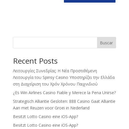
Buscar
Recent Posts
Λειτουργίες Συνεδρίας: Η Νέα Προστιθέμενη
Λειτουργία του Spinsy Casino Υποστηρίζει την Ελλάδα
στη Διαχείριση του Χρόν Χρόνου Παιχνιδιού
¿Es Win Airlines Casino Fiable y Merece la Pena Unirse?
Strategisch Alliantie Gesloten: 888 Casino Gaat Alliantie
Aan met Reuzen voor Groei in Nederland
Besitzt Lotto Casino eine iOS-App?
Besitzt Lotto Casino eine iOS-App?