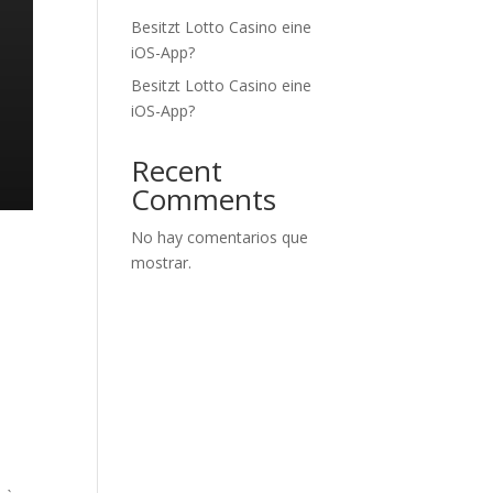
Besitzt Lotto Casino eine
iOS-App?
Besitzt Lotto Casino eine
iOS-App?
Recent
Comments
No hay comentarios que
mostrar.