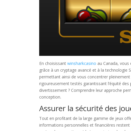
En choisissant
winsharkcasino
au Canada, vous op
grâce à un cryptage avancé et à la technologie S
permettant ainsi de vous concentrer pleinement 
rigoureusement testés garantissant l’équité des p
divertissement ? Comprendre leur approche perme
conception.
Assurer la sécurité des jo
Tout en profitant de la large gamme de jeux off
informations personnelles et financières resten