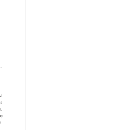
re
 à
ns
u.
qui
s