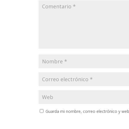
Guarda mi nombre, correo electrónico y web