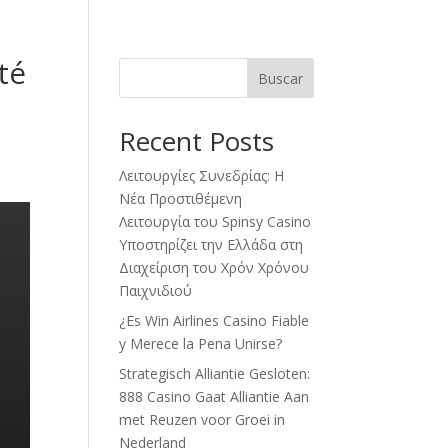
té
Buscar
Recent Posts
Λειτουργίες Συνεδρίας: Η
Νέα Προστιθέμενη
Λειτουργία του Spinsy Casino
Υποστηρίζει την Ελλάδα στη
Διαχείριση του Χρόν Χρόνου
Παιχνιδιού
¿Es Win Airlines Casino Fiable
y Merece la Pena Unirse?
Strategisch Alliantie Gesloten:
888 Casino Gaat Alliantie Aan
met Reuzen voor Groei in
Nederland