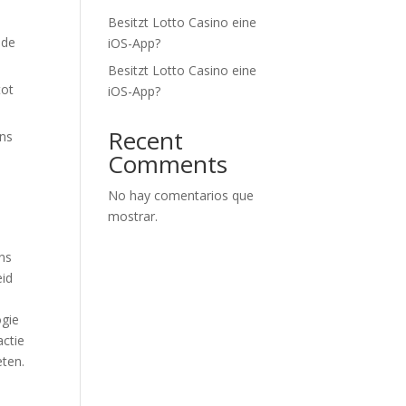
Besitzt Lotto Casino eine
 de
iOS-App?
Besitzt Lotto Casino eine
tot
iOS-App?
Recent
ens
Comments
No hay comentarios que
mostrar.
ons
eid
ogie
actie
eten.