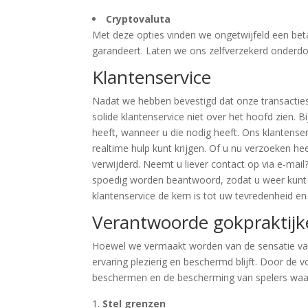
Cryptovaluta
Met deze opties vinden we ongetwijfeld een betaa
garandeert. Laten we ons zelfverzekerd onderdo
Klantenservice
Nadat we hebben bevestigd dat onze transacties
solide klantenservice niet over het hoofd zien. B
heeft, wanneer u die nodig heeft. Ons klantenser
realtime hulp kunt krijgen. Of u nu verzoeken he
verwijderd. Neemt u liever contact op via e-mail
spoedig worden beantwoord, zodat u weer kunt 
klantenservice de kern is tot uw tevredenheid en
Verantwoorde gokpraktij
Hoewel we vermaakt worden van de sensatie van
ervaring plezierig en beschermd blijft. Door de
beschermen en de bescherming van spelers waa
Stel grenzen