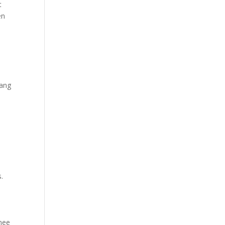
t
en
gang
.
 mee