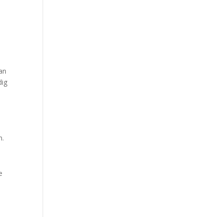
an
dig
n.
e