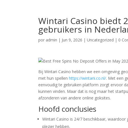
Wintari Casino biedt 
gebruikers in Nederla
por
admin
|
Jun 9, 2026
|
Uncategorized
|
0 Co
Bij Wintari Casino hebben we een omgeving gecr
met hun spellen
https://wintarii.co.nl/
. Met een g
eenvoudig te gebruiken platform zorgt ervoor d
kunnen vinden. Maar dat is nog maar het startpu
afzonderen van andere online goksites.
Hoofd conclusies
Wintari Casino is 24/7 beschikbaar, waardoor
plezier hebben.