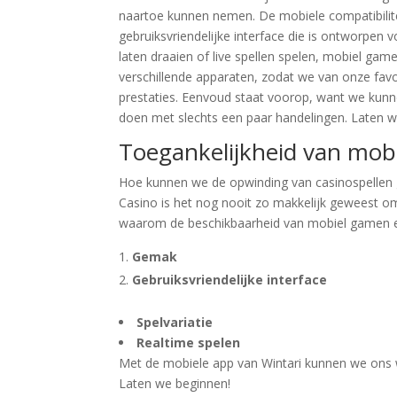
naartoe kunnen nemen. De mobiele compatibilitei
gebruiksvriendelijke interface die is ontworpen
laten draaien of live spellen spelen, mobiel ga
verschillende apparaten, zodat we van onze favo
prestaties. Eenvoud staat voorop, want we kunne
doen met slechts een paar handelingen. Laten w
Toegankelijkheid van mob
Hoe kunnen we de opwinding van casinospellen 
Casino is het nog nooit zo makkelijk geweest om
waarom de beschikbaarheid van mobiel gamen een
Gemak
Gebruiksvriendelijke interface
Spelvariatie
Realtime spelen
Met de mobiele app van Wintari kunnen we ons 
Laten we beginnen!