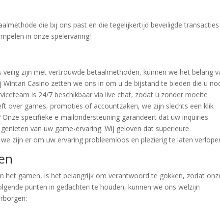
lmethode die bij ons past en die tegelijkertijd beveiligde transacties
mpelen in onze spelervaring!
 veilig zijn met vertrouwde betaalmethoden, kunnen we het belang v
ij Wintari Casino zetten we ons in om u de bijstand te bieden die u no
viceteam is 24/7 beschikbaar via live chat, zodat u zonder moeite
eft over games, promoties of accountzaken, we zijn slechts een klik
? Onze specifieke e-mailondersteuning garandeert dat uw inquiries
genieten van uw game-ervaring. Wij geloven dat superieure
 we zijn er om uw ervaring probleemloos en plezierig te laten verlope
ken
 het gamen, is het belangrijk om verantwoord te gokken, zodat onz
 volgende punten in gedachten te houden, kunnen we ons welzijn
rborgen: