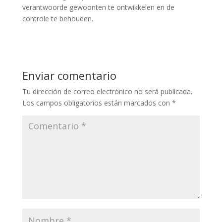
verantwoorde gewoonten te ontwikkelen en de
controle te behouden.
Enviar comentario
Tu dirección de correo electrónico no será publicada.
Los campos obligatorios están marcados con
*