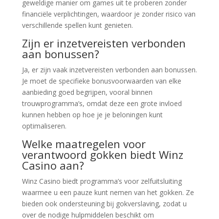
geweldige manier om games uit te proberen zonder
financiële verplichtingen, waardoor je zonder risico van
verschillende spellen kunt genieten.
Zijn er inzetvereisten verbonden
aan bonussen?
Ja, er zijn vaak inzetvereisten verbonden aan bonussen.
Je moet de specifieke bonusvoorwaarden van elke
aanbieding goed begrijpen, vooral binnen
trouwprogramma’s, omdat deze een grote invloed
kunnen hebben op hoe je je beloningen kunt
optimaliseren.
Welke maatregelen voor
verantwoord gokken biedt Winz
Casino aan?
Winz Casino biedt programma’s voor zelfuitsluiting
waarmee u een pauze kunt nemen van het gokken. Ze
bieden ook ondersteuning bij gokverslaving, zodat u
over de nodige hulpmiddelen beschikt om