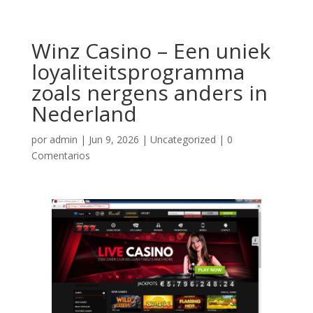
Winz Casino – Een uniek
loyaliteitsprogramma
zoals nergens anders in
Nederland
por
admin
|
Jun 9, 2026
|
Uncategorized
|
0
Comentarios