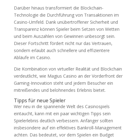
Darüber hinaus transformiert die Blockchain-
Technologie die Durchführung von Transaktionen im
Casino-Umfeld. Dank unübertroffener Sicherheit und
Transparenz können Spieler beim Setzen von Wetten
und beim Auszahlen von Gewinnen unbesorgt sein.
Dieser Fortschritt fördert nicht nur das Vertrauen,
sondern erlaubt auch schnellere und effizientere
Abläufe im Casino.
Die Kombination von virtueller Realität und Blockchain
verdeutlicht, wie Magius Casino an der Vorderfront der
Gaming-Innovation steht und jedem Besucher ein
mitreißendes und belohnendes Erlebnis bietet.
Tipps für neue Spieler
Wer neu in die spannende Welt des Casinospiels
eintaucht, kann mit ein paar wichtigen Tipps sein
Spielerlebnis deutlich verbessern. Anfänger sollten
insbesondere auf ein effektives Bankroll-Management
achten. Das bedeutet, vor dem Spielen ein Budget