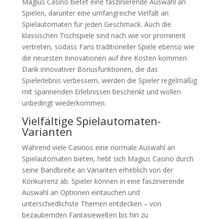
Magius Casino bietet eine faszinierende Auswahl an
Spielen, darunter eine umfangreiche Vielfalt an
Spielautomaten für jeden Geschmack. Auch die
klassischen Tischspiele sind nach wie vor prominent
vertreten, sodass Fans traditioneller Spiele ebenso wie
die neuesten Innovationen auf ihre Kosten kommen.
Dank innovativer Bonusfunktionen, die das
Spielerlebnis verbessern, werden die Spieler regelmäßig
mit spannenden Erlebnissen beschenkt und wollen
unbedingt wiederkommen.
Vielfältige Spielautomaten-
Varianten
Während viele Casinos eine normale Auswahl an
Spielautomaten bieten, hebt sich Magius Casino durch
seine Bandbreite an Varianten erheblich von der
Konkurrenz ab. Spieler können in eine faszinierende
Auswahl an Optionen eintauchen und
unterschiedlichste Themen entdecken – von
bezaubernden Fantasiewelten bis hin zu