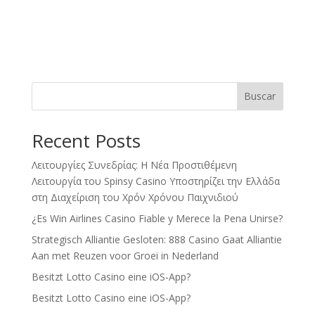
Buscar
Recent Posts
Λειτουργίες Συνεδρίας: Η Νέα Προστιθέμενη
Λειτουργία του Spinsy Casino Υποστηρίζει την Ελλάδα
στη Διαχείριση του Χρόν Χρόνου Παιχνιδιού
¿Es Win Airlines Casino Fiable y Merece la Pena Unirse?
Strategisch Alliantie Gesloten: 888 Casino Gaat Alliantie
Aan met Reuzen voor Groei in Nederland
Besitzt Lotto Casino eine iOS-App?
Besitzt Lotto Casino eine iOS-App?