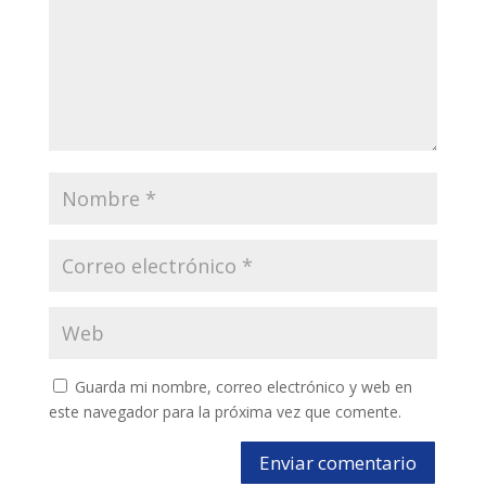
Guarda mi nombre, correo electrónico y web en
este navegador para la próxima vez que comente.