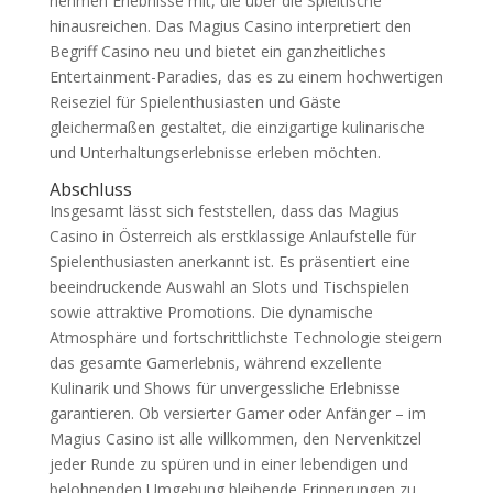
nehmen Erlebnisse mit, die über die Spieltische
hinausreichen. Das Magius Casino interpretiert den
Begriff Casino neu und bietet ein ganzheitliches
Entertainment-Paradies, das es zu einem hochwertigen
Reiseziel für Spielenthusiasten und Gäste
gleichermaßen gestaltet, die einzigartige kulinarische
und Unterhaltungserlebnisse erleben möchten.
Abschluss
Insgesamt lässt sich feststellen, dass das Magius
Casino in Österreich als erstklassige Anlaufstelle für
Spielenthusiasten anerkannt ist. Es präsentiert eine
beeindruckende Auswahl an Slots und Tischspielen
sowie attraktive Promotions. Die dynamische
Atmosphäre und fortschrittlichste Technologie steigern
das gesamte Gamerlebnis, während exzellente
Kulinarik und Shows für unvergessliche Erlebnisse
garantieren. Ob versierter Gamer oder Anfänger – im
Magius Casino ist alle willkommen, den Nervenkitzel
jeder Runde zu spüren und in einer lebendigen und
belohnenden Umgebung bleibende Erinnerungen zu