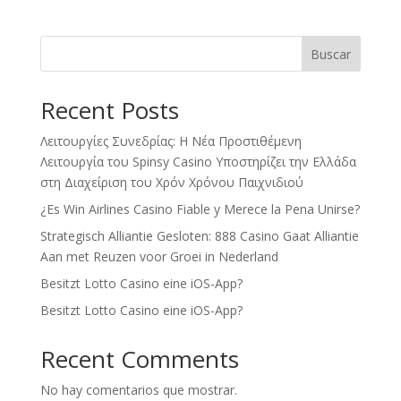
Buscar
Recent Posts
Λειτουργίες Συνεδρίας: Η Νέα Προστιθέμενη
Λειτουργία του Spinsy Casino Υποστηρίζει την Ελλάδα
στη Διαχείριση του Χρόν Χρόνου Παιχνιδιού
¿Es Win Airlines Casino Fiable y Merece la Pena Unirse?
Strategisch Alliantie Gesloten: 888 Casino Gaat Alliantie
Aan met Reuzen voor Groei in Nederland
Besitzt Lotto Casino eine iOS-App?
Besitzt Lotto Casino eine iOS-App?
Recent Comments
No hay comentarios que mostrar.