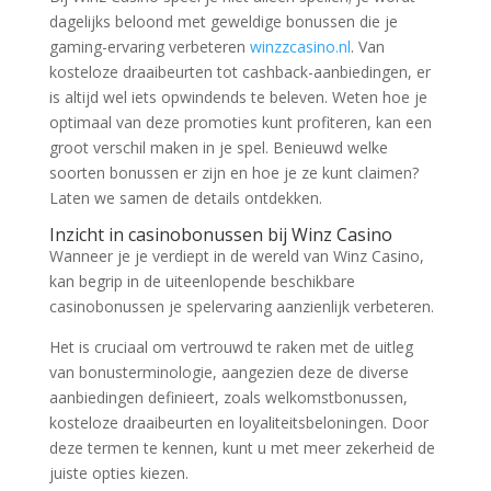
dagelijks beloond met geweldige bonussen die je
gaming-ervaring verbeteren
winzzcasino.nl
. Van
kosteloze draaibeurten tot cashback-aanbiedingen, er
is altijd wel iets opwindends te beleven. Weten hoe je
optimaal van deze promoties kunt profiteren, kan een
groot verschil maken in je spel. Benieuwd welke
soorten bonussen er zijn en hoe je ze kunt claimen?
Laten we samen de details ontdekken.
Inzicht in casinobonussen bij Winz Casino
Wanneer je je verdiept in de wereld van Winz Casino,
kan begrip in de uiteenlopende beschikbare
casinobonussen je spelervaring aanzienlijk verbeteren.
Het is cruciaal om vertrouwd te raken met de uitleg
van bonusterminologie, aangezien deze de diverse
aanbiedingen definieert, zoals welkomstbonussen,
kosteloze draaibeurten en loyaliteitsbeloningen. Door
deze termen te kennen, kunt u met meer zekerheid de
juiste opties kiezen.