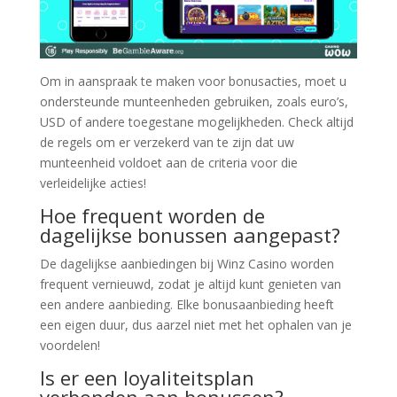
Om in aanspraak te maken voor bonusacties, moet u
ondersteunde munteenheden gebruiken, zoals euro’s,
USD of andere toegestane mogelijkheden. Check altijd
de regels om er verzekerd van te zijn dat uw
munteenheid voldoet aan de criteria voor die
verleidelijke acties!
Hoe frequent worden de
dagelijkse bonussen aangepast?
De dagelijkse aanbiedingen bij Winz Casino worden
frequent vernieuwd, zodat je altijd kunt genieten van
een andere aanbieding. Elke bonusaanbieding heeft
een eigen duur, dus aarzel niet met het ophalen van je
voordelen!
Is er een loyaliteitsplan
verbonden aan bonussen?