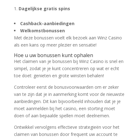
Dagelijkse gratis spins
Cashback-aanbiedingen
Welkomstbonussen
Met deze bonussen voelt elk bezoek aan Winz Casino
als een kans op meer plezier en sensatie!
Hoe u uw bonussen kunt ophalen
Het claimen van je bonussen bij Winz Casino is snel en
simpel, zodat je je kunt concentreren op wat er echt
toe doet: genieten en grote winsten behalen!
Controleer eerst de bonusvoorwaarden om er zeker
van te zijn dat je in aanmerking komt voor de nieuwste
aanbiedingen. Dit kan bijvoorbeeld inhouden dat je je
moet aanmelden bij het casino, een storting moet
doen of aan bepaalde spellen moet deelnemen.
Ontwikkel vervolgens effectieve strategieën voor het
claimen van bonussen door frequent uw account te