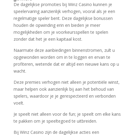
De dagelijkse promoties bij Winz Casino kunnen je
speelervaring aanzienlijk verhogen, vooral als je een
regelmatige speler bent. Deze dagelijkse bonussen
houden de opwinding erin en bieden je meer
mogelijkheden om je voorkeursspellen te spelen
zonder dat het je een kapitaal kost.
Naarmate deze aanbiedingen binnenstromen, zult u
opgewonden worden om in te loggen en ervan te
profiteren, wetende dat er altijd een nieuwe kans op u
wacht.
Deze premies verhogen niet alleen je potentiële winst,
maar helpen ook aanzienlijk bij aan het behoud van
spelers, waardoor je je gerespecteerd en verbonden
voelt.
Je speelt niet alleen voor de fun; je speelt om elke kans
te pakken om je speeltegoed te uitbreiden.
Bij Winz Casino zijn de dagelijkse acties een