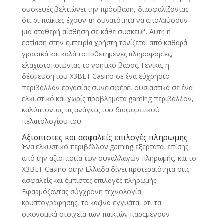
συσκευές βελτιώνει την πρόσβαση, διασφαλίζοντας
ότι οι παίκτες έχουν τη δυνατότητα να απολαύσουν
μια σταθερή αίσθηση σε κάθε συσκευή. Αυτή η
εστίαση στην εμπειρία χρήστη τονίζεται από καθαρά
γραφικά και καλά τοποθετημένες πληροφορίες,
ελαχιστοποιώντας το νοητικό βάρος. Γενικά, η
δέσμευση του X3BET Casino σε ένα εύχρηστο
περιβάλλον εργασίας συνεισφέρει ουσιαστικά σε ένα
ελκυστικό και χωρίς προβλήματα gaming περιβάλλον,
καλύπτοντας τις ανάγκες του διαφορετικού
πελατολογίου του.
Αξιόπιστες και ασφαλείς επιλογές πληρωμής
Ένα ελκυστικό περιβάλλον gaming εξαρτάται επίσης
από την αξιοπιστία των συναλλαγών πληρωμής, και το
X3BET Casino στην Ελλάδα δίνει προτεραιότητα στις
ασφαλείς και έμπιστες επιλογές πληρωμής.
Εφαρμόζοντας σύγχρονη τεχνολογία
κρυπτογράφησης, το καζίνο εγγυάται ότι τα
οικονομικά στοιχεία των παικτών παραμένουν