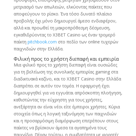
μετριασμό των απωλειών, ελκύοντας παίκτες που
αποφεύγουν το ρίσκο. Ένα τόσο δυνατό πλαίσιο
προβολής όχι μόνο δημιουργεί άμεσο ενδιαφέρον,
αλλά και προωθεί τη μακροπρόθεσμη δέσμευση,
εγκαθιδρύοντας το X3BET Casino ως έναν τρομερό
παίκτη
pitchbook.com
στο πεδίο των online τυχερών
παιχνιδιών στην Ελλάδα.
Φιλική προς το χρήστη διεπαφή και εμπειρία
Μια φιλικό προς το χρήστη διεπαφή είναι ουσιώδες
για τη βελτίωση της συνολικής εμπειρίας gaming στα
διαδικτυακά καζίνο, και το X3BET Casino στην Ελλάδα
διαπρέπει σε αυτόν τον τομέα. Η εφαρμογή έχει
δημιουργηθεί για να εγγυάται απρόσκοπτη πλοήγηση,
καθιστώντας την εύχρηστη για τους χρήστες,
ανεξάρτητα αν είναι νέοι είτε έμπειροι χρήστες. Κύρια
στοιχεία όπως η λογική ταξινόμηση των παιχνιδιών
και η προσαρμόσιμη διαμόρφωση επιτρέπουν στους
παίκτες να βρίσκουν άμεσα τα αγαπημένα τους
παιχνίδια. Πέραν τούτου, η συμβατότητα με φορητές