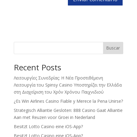
Buscar
Recent Posts
Λειτουργίες Συνεδρίας: Η Νέα Προστιθέμενη
Λειτουργία του Spinsy Casino Υποστηρίζει την Ελλάδα
στη Διαχείριση του Χρόν Χρόνου Παιχνιδιού
¿Es Win Airlines Casino Fiable y Merece la Pena Unirse?
Strategisch Alliantie Gesloten: 888 Casino Gaat Alliantie
Aan met Reuzen voor Groei in Nederland
Besitzt Lotto Casino eine iOS-App?
Besitzt Lotto Casino eine iOS-App?