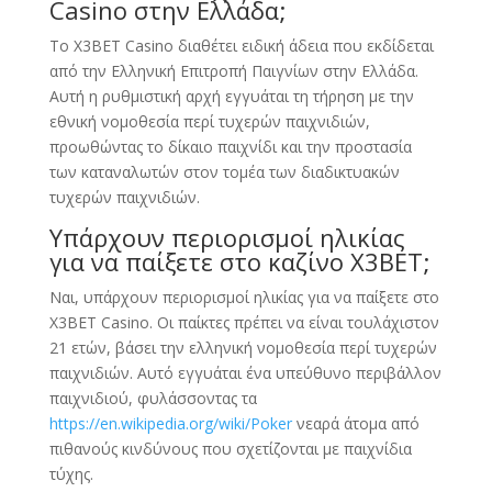
Casino στην Ελλάδα;
Το X3BET Casino διαθέτει ειδική άδεια που εκδίδεται
από την Ελληνική Επιτροπή Παιγνίων στην Ελλάδα.
Αυτή η ρυθμιστική αρχή εγγυάται τη τήρηση με την
εθνική νομοθεσία περί τυχερών παιχνιδιών,
προωθώντας το δίκαιο παιχνίδι και την προστασία
των καταναλωτών στον τομέα των διαδικτυακών
τυχερών παιχνιδιών.
Υπάρχουν περιορισμοί ηλικίας
για να παίξετε στο καζίνο X3BET;
Ναι, υπάρχουν περιορισμοί ηλικίας για να παίξετε στο
X3BET Casino. Οι παίκτες πρέπει να είναι τουλάχιστον
21 ετών, βάσει την ελληνική νομοθεσία περί τυχερών
παιχνιδιών. Αυτό εγγυάται ένα υπεύθυνο περιβάλλον
παιχνιδιού, φυλάσσοντας τα
https://en.wikipedia.org/wiki/Poker
νεαρά άτομα από
πιθανούς κινδύνους που σχετίζονται με παιχνίδια
τύχης.