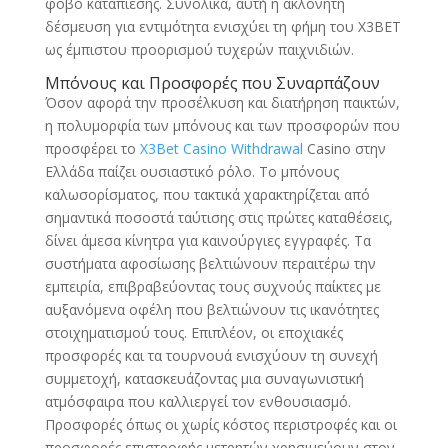
φόβο καταπίεσης. Συνολικά, αυτή η ακλόνητη
δέσμευση για εντιμότητα ενισχύει τη φήμη του X3BET
ως έμπιστου προορισμού τυχερών παιχνιδιών.
Μπόνους και Προσφορές που Συναρπάζουν
Όσον αφορά την προσέλκυση και διατήρηση παικτών,
η πολυμορφία των μπόνους και των προσφορών που
προσφέρει το
X3Bet Casino Withdrawal
Casino στην
Ελλάδα παίζει ουσιαστικό ρόλο. Το μπόνους
καλωσορίσματος, που τακτικά χαρακτηρίζεται από
σημαντικά ποσοστά ταύτισης στις πρώτες καταθέσεις,
δίνει άμεσα κίνητρα για καινούργιες εγγραφές. Τα
συστήματα αφοσίωσης βελτιώνουν περαιτέρω την
εμπειρία, επιβραβεύοντας τους συχνούς παίκτες με
αυξανόμενα οφέλη που βελτιώνουν τις ικανότητες
στοιχηματισμού τους. Επιπλέον, οι εποχιακές
προσφορές και τα τουρνουά ενισχύουν τη συνεχή
συμμετοχή, κατασκευάζοντας μια συναγωνιστική
ατμόσφαιρα που καλλιεργεί τον ενθουσιασμό.
Προσφορές όπως οι χωρίς κόστος περιστροφές και οι
προσφορές επιστροφής μετρητών χρησιμεύουν στον