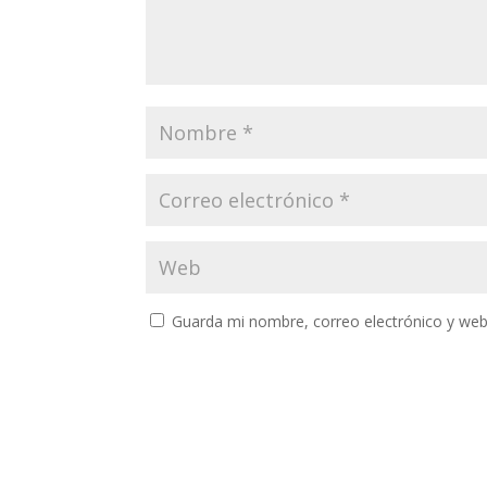
Guarda mi nombre, correo electrónico y web