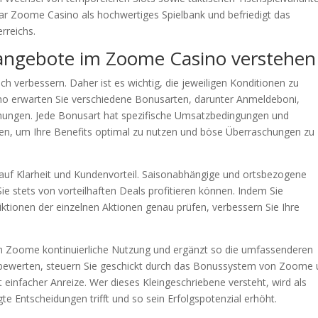
 dar Zoome Casino als hochwertiges Spielbank und befriedigt das
rreichs.
sangebote im Zoome Casino verstehen
ch verbessern. Daher ist es wichtig, die jeweiligen Konditionen zu
no erwarten Sie verschiedene Bonusarten, darunter Anmeldeboni,
ungen. Jede Bonusart hat spezifische Umsatzbedingungen und
llten, um Ihre Benefits optimal zu nutzen und böse Überraschungen zu
uf Klarheit und Kundenvorteil. Saisonabhängige und ortsbezogene
 stets von vorteilhaften Deals profitieren können. Indem Sie
ktionen der einzelnen Aktionen genau prüfen, verbessern Sie Ihre
 Zoome kontinuierliche Nutzung und ergänzt so die umfassenderen
h bewerten, steuern Sie geschickt durch das Bonussystem von Zoome
 einfacher Anreize. Wer dieses Kleingeschriebene versteht, wird als
e Entscheidungen trifft und so sein Erfolgspotenzial erhöht.