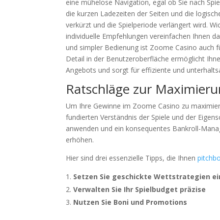
eine mühelose Navigation, egal ob Sie nach Spi
die kurzen Ladezeiten der Seiten und die logisc
verkürzt und die Spielperiode verlängert wird. W
individuelle Empfehlungen vereinfachen Ihnen da
und simpler Bedienung ist Zoome Casino auch fü
Detail in der Benutzeroberfläche ermöglicht Ihne
Angebots und sorgt für effiziente und unterhalt
Ratschläge zur Maximieru
Um Ihre Gewinne im Zoome Casino zu maximiere
fundierten Verständnis der Spiele und der Eigens
anwenden und ein konsequentes Bankroll-Managem
erhöhen.
Hier sind drei essenzielle Tipps, die Ihnen
pitchb
Setzen Sie geschickte Wettstrategien ei
Verwalten Sie Ihr Spielbudget präzise
Nutzen Sie Boni und Promotions