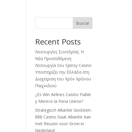
Buscar
Recent Posts
Λειτουργίες Συνεδρίας: Η
Νέα Προστιθέμενη
Λειτουργία του Spinsy Casino
Υποστηρίζει την Ελλάδα στη
Διαχείριση του Χρόν Χρόνου
Παιχνιδιού
¿Es Win Airlines Casino Fiable
y Merece la Pena Unirse?
Strategisch Alliantie Gesloten:
888 Casino Gaat Alliantie Aan
met Reuzen voor Groei in
Nederland