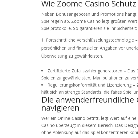
Wie Zoome Casino Schutz u
Neben Bonusangeboten und Promotions hängt I
Spielregeln ab. Zoome Casino legt größten Wert
Spielprotokolle. So garantieren sie Ihr Sicherheit:
Fortschrittliche Verschlüsselungstechnologie
persönlichen und finanziellen Angaben vor unerl
Überweisung zu gewährleisten.
Zertifizierte Zufallszahlengeneratoren – Da
Spielen zu gewährleisten, Manipulationen zu ver
Regulierungskonformität und Lizenzierung –
hält sich an strenge Standards, die faires Spiel
Die anwenderfreundliche
navigieren
Wer ein Online-Casino betritt, legt Wert auf ei
Casino überzeugt in diesem Bereich. Das Design d
ohne Ablenkung auf das Spiel konzentrieren kön