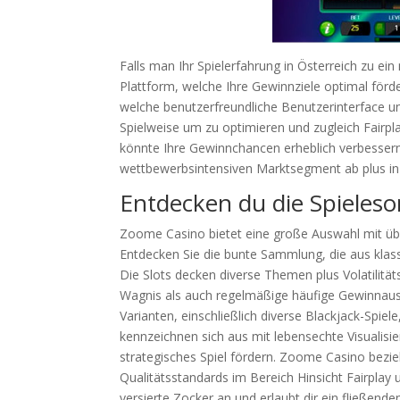
Falls man Ihr Spielerfahrung in Österreich zu 
Plattform, welche Ihre Gewinnziele optimal förd
welche benutzerfreundliche Benutzerinterface u
Spielweise um zu optimieren und zugleich Fairpl
könnte Ihre Gewinnchancen erheblich verbesser
wettbewerbsintensiven Marktsegment ab plus in 
Entdecken du die Spieleso
Zoome Casino bietet eine große Auswahl mit über
Entdecken Sie die bunte Sammlung, die aus klas
Die Slots decken diverse Themen plus Volatilitä
Wagnis als auch regelmäßige häufige Gewinnausz
Varianten, einschließlich diverse Blackjack-Spiel
kennzeichnen sich aus mit lebensechte Visualisi
strategisches Spiel fördern. Zoome Casino bezi
Qualitätsstandards im Bereich Hinsicht Fairplay u
versierte Zocker an und erlaubt dir ein fließend